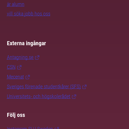
är alumn
vill söka jobb hos oss
Externa ingångar
Antagning.se
CSN
Mecenat
Sveriges förenade studentkårer (SFS)
Universitets- och högskolerådet
Följ oss
Instagram SLU.Sweden