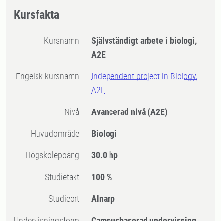
Kursfakta
Kursnamn
Självständigt arbete i biologi,
A2E
Engelsk kursnamn
Independent project in Biology,
A2E
Nivå
Avancerad nivå
(A2E)
Huvudområde
Biologi
högskolepoäng
30.0 hp
Studietakt
100 %
Studieort
Alnarp
Undervisningsform
Campusbaserad undervisning