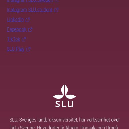
Instagram SLU.student
LinkedIn
Facebook
TikTok
SLU Play
SLU, Sveriges lantbruksuniversitet, har verksamhet över
hela Sverige. Huvudorter är Alnarp, Uppsala och Umeå.