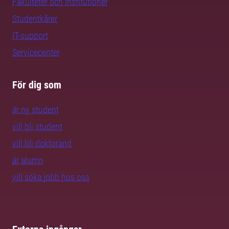
Fakulteter och institutioner
Studentkårer
IT-support
Servicecenter
För dig som
är ny student
vill bli student
vill bli doktorand
är alumn
vill söka jobb hos oss