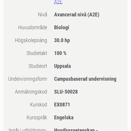
A2E
Nivå
Avancerad nivå
(A2E)
Huvudområde
Biologi
högskolepoäng
30.0 hp
Studietakt
100 %
Studieort
Uppsala
Undervisningsform
Campusbaserad undervisning
Anmälningskod
SLU-50028
Kurskod
EX0871
Kursspråk
Engelska
Ingår i utbildnings-
Husdjursvetenskap -