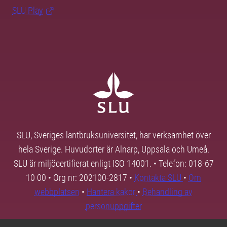
SLU Play
SLU, Sveriges lantbruksuniversitet, har verksamhet över
hela Sverige. Huvudorter är Alnarp, Uppsala och Umeå.
SLU är miljöcertifierat enligt ISO 14001. • Telefon: 018-67
10 00 • Org nr: 202100-2817 •
Kontakta SLU
•
Om
webbplatsen
•
Hantera kakor
•
Behandling av
personuppgifter