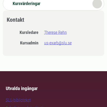
Kursvärderingar
Kontakt
Kursledare
Therese Rehn
Kursadmin
us-exarb@slu.se
Utvalda ingångar
SLU-biblioteket