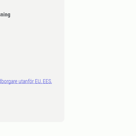
sning
dborgare utanför EU, EES,