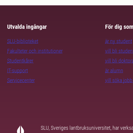
Utvalda ingångar
För dig so
SLU-biblioteket
är ny student
Fakulteter och institutioner
vill bli studen
Studentkårer
vill bli dokto
IT-support
är alumn
Servicecenter
vill söka job
SLU, Sveriges lantbruksuniversitet, har verk