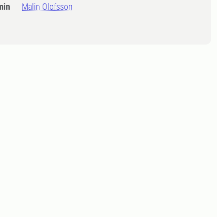
min
Malin Olofsson