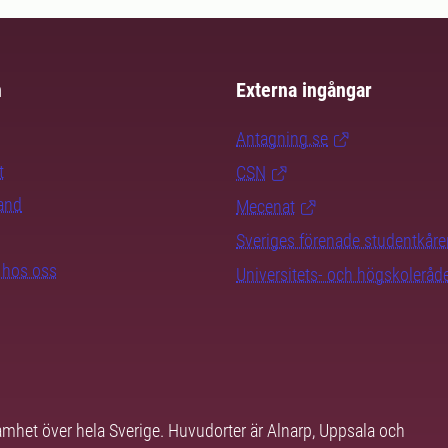
m
Externa ingångar
Antagning.se
t
CSN
rand
Mecenat
Sveriges förenade studentkåre
b hos oss
Universitets- och högskoleråd
samhet över hela Sverige. Huvudorter är Alnarp, Uppsala och