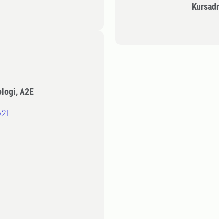
Kursad
ologi, A2E
 A2E