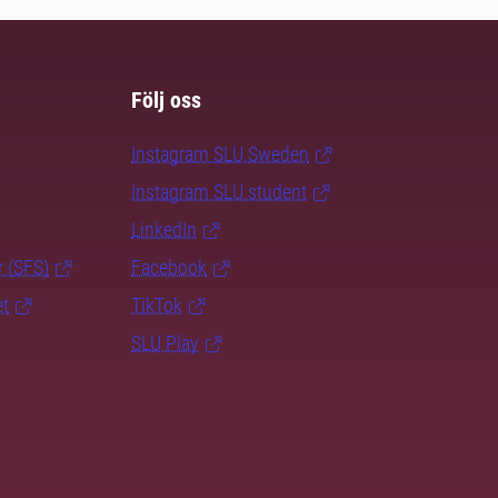
Följ oss
Instagram SLU.Sweden
Instagram SLU.student
LinkedIn
r (SFS)
Facebook
et
TikTok
SLU Play