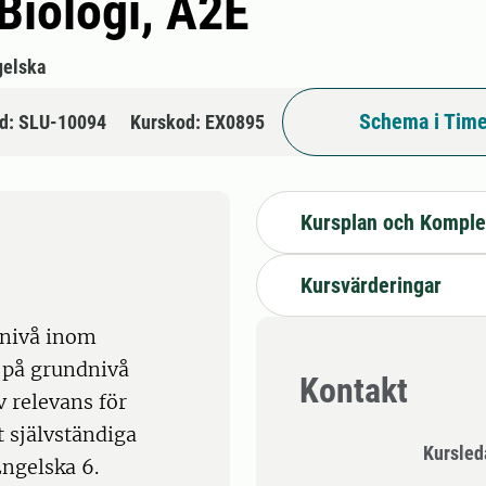
 Biologi, A2E
gelska
Schema i Time
d: SLU-10094
Kurskod: EX0895
Kursplan och Komple
Kursvärderingar
 nivå inom
 på grundnivå
Kontakt
 relevans för
 självständiga
Kursle
ngelska 6.