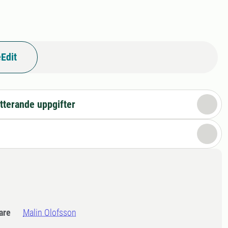
Edit
tterande uppgifter
dare
Malin Olofsson