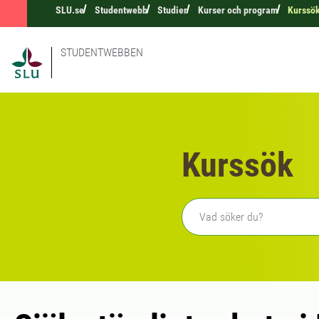
SLU.se
Studentwebb
Studier
Kurser och program
Kurssö
STUDENTWEBBEN
Kurssök
Fritext sökning