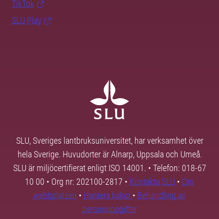
TikTok
SLU Play
SLU, Sveriges lantbruksuniversitet, har verksamhet över
hela Sverige. Huvudorter är Alnarp, Uppsala och Umeå.
SLU är miljöcertifierat enligt ISO 14001. • Telefon: 018-67
10 00 • Org nr: 202100-2817 •
Kontakta SLU
•
Om
webbplatsen
•
Hantera kakor
•
Behandling av
personuppgifter