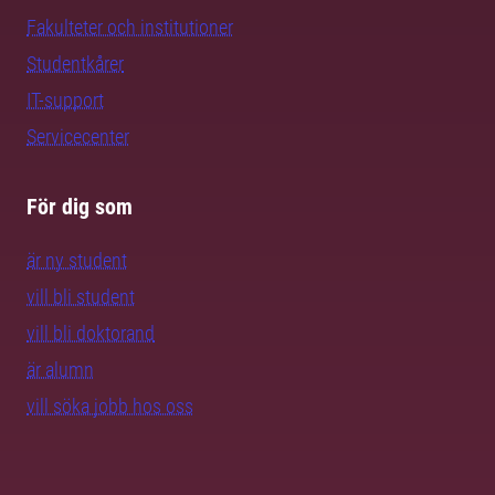
Fakulteter och institutioner
Studentkårer
IT-support
Servicecenter
För dig som
är ny student
vill bli student
vill bli doktorand
är alumn
vill söka jobb hos oss