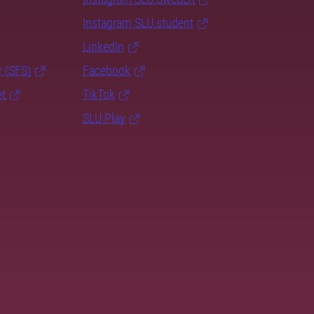
Instagram SLU.student
LinkedIn
r (SFS)
Facebook
et
TikTok
SLU Play