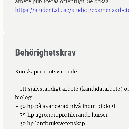
arbete publiceras offentligt. Se också
https://student.slu.se/studier/examensarbet
Behörighetskrav
Kunskaper motsvarande
- ett självständigt arbete (kandidatarbete) 
biologi
- 30 hp på avancerad nivå inom biologi
- 75 hp agronomprofilerande kurser
- 30 hp lantbruksvetenskap