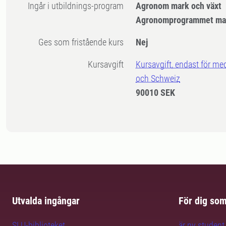
Ingår i utbildnings-program
Agronom mark och växt
Agronomprogrammet mar
Ges som fristående kurs
Nej
Kursavgift
Kursavgift, endast för me
och Schweiz
90010 SEK
Utvalda ingångar
För dig so
SLU-biblioteket
är ny student