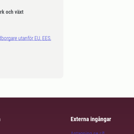
k och växt
dborgare utanför EU, EES,
m
Externa ingångar
Antagning.se