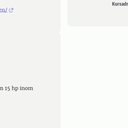
Kursad
en/
om 15 hp inom