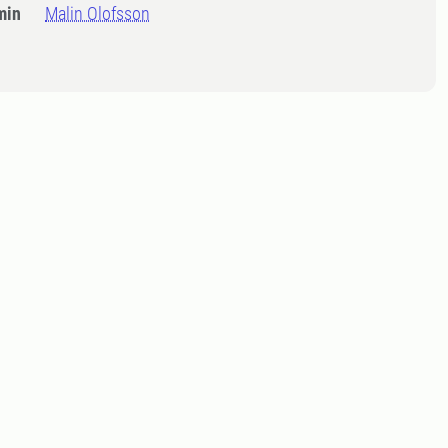
min
Malin Olofsson