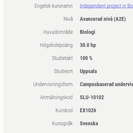
Engelsk kursnamn
Independent project in Bio
Nivå
Avancerad nivå
(A2E)
Huvudområde
Biologi
högskolepoäng
30.0 hp
Studietakt
100 %
Studieort
Uppsala
Undervisningsform
Campusbaserad undervi
Anmälningskod
SLU-10102
Kurskod
EX1026
Kursspråk
Svenska