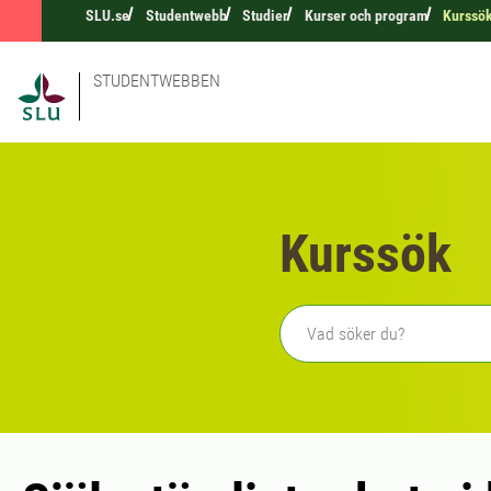
SLU.se
Studentwebb
Studier
Kurser och program
Kurssö
STUDENTWEBBEN
Kurssök
Fritext sökning