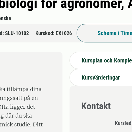
 biologi för agronomer,
enska
Schema i Time
d: SLU-10102
Kurskod: EX1026
Kursplan och Komple
Kursvärderingar
ska tillämpa dina
ningssätt på en
Kontakt
fta ligger det
ng där du ska
Kursle
isk studie. Ditt