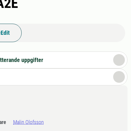
 A2E
Edit
tterande uppgifter
dare
Malin Olofsson