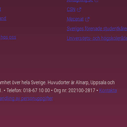
t
CSN
rand
Mecenat
Sveriges förenade studentkåre
b hos oss
Universitets- och högskoleråd
samhet över hela Sverige. Huvudorter är Alnarp, Uppsala och
01. • Telefon: 018-67 10 00 • Org nr: 202100-2817 •
Kontakta
andling av personuppgifter