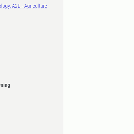
logy, A2E - Agriculture
sning