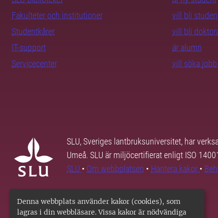
Fakulteter och institutioner
vill bli studen
Studentkårer
vill bli dokto
IT-support
är alumn
Servicecenter
vill söka job
SLU, Sveriges lantbruksuniversitet, har verk
Umeå. SLU är miljöcertifierat enligt ISO 140
SLU
•
Om webbplatsen
•
Hantera kakor
•
Beh
Denna webbplats använder kakor (cookies), som
lagras i din webbläsare. Vissa kakor är nödvändiga