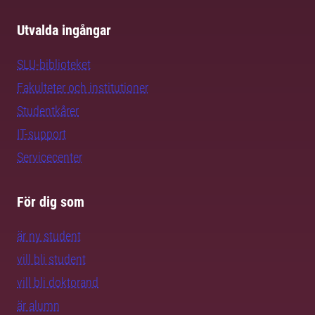
Utvalda ingångar
SLU-biblioteket
Fakulteter och institutioner
Studentkårer
IT-support
Servicecenter
För dig som
är ny student
vill bli student
vill bli doktorand
är alumn