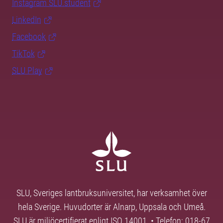
Instagram SLU.student
LinkedIn
Facebook
TikTok
SLU Play
SLU, Sveriges lantbruksuniversitet, har verksamhet över
hela Sverige. Huvudorter är Alnarp, Uppsala och Umeå.
SLU är miljöcertifierat enligt ISO 14001. • Telefon: 018-67