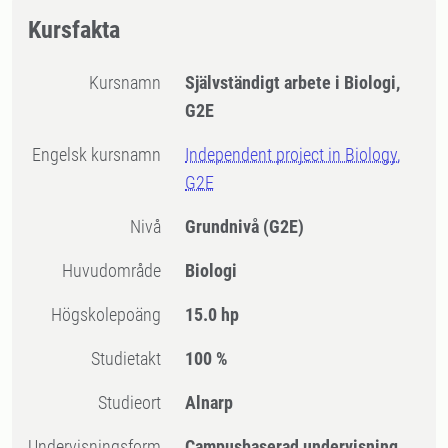
Kursfakta
Kursnamn
Självständigt arbete i Biologi,
G2E
Engelsk kursnamn
Independent project in Biology,
G2E
Nivå
Grundnivå
(G2E)
Huvudområde
Biologi
högskolepoäng
15.0 hp
Studietakt
100 %
Studieort
Alnarp
Undervisningsform
Campusbaserad undervisning