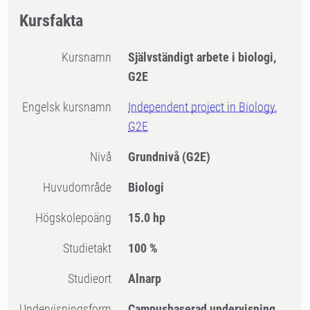
Kursfakta
Kursnamn
Självständigt arbete i biologi,
G2E
Engelsk kursnamn
Independent project in Biology,
G2E
Nivå
Grundnivå
(G2E)
Huvudområde
Biologi
högskolepoäng
15.0 hp
Studietakt
100 %
Studieort
Alnarp
Undervisningsform
Campusbaserad undervisning