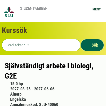
STUDENTWEBBEN
MENY
Kurssök
Fritext sökning
Sök
Självständigt arbete i biologi,
G2E
15.0 hp
2027-03-25 - 2027-06-06
Alnarp
Engelska
Anmälningskod: SLU-40060