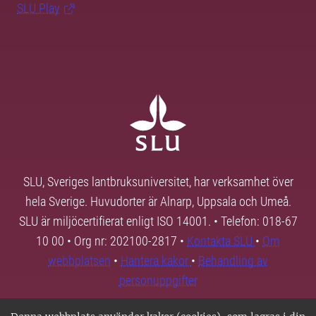
SLU Play
SLU, Sveriges lantbruksuniversitet, har verksamhet över
hela Sverige. Huvudorter är Alnarp, Uppsala och Umeå.
SLU är miljöcertifierat enligt ISO 14001. • Telefon: 018-67
10 00 • Org nr: 202100-2817 •
Kontakta SLU
•
Om
webbplatsen
•
Hantera kakor
•
Behandling av
personuppgifter