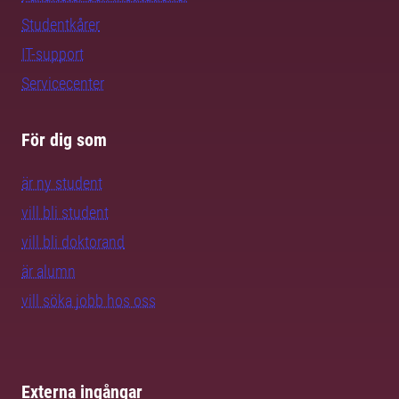
Studentkårer
IT-support
Servicecenter
För dig som
är ny student
vill bli student
vill bli doktorand
är alumn
vill söka jobb hos oss
Externa ingångar