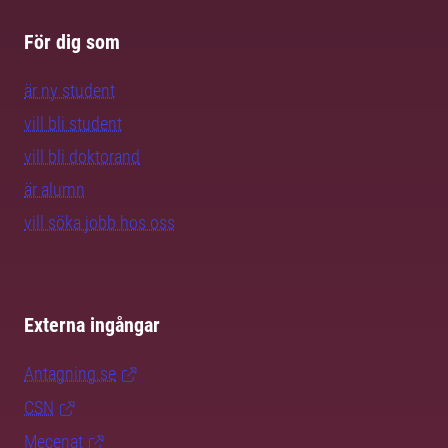
För dig som
är ny student
vill bli student
vill bli doktorand
är alumn
vill söka jobb hos oss
Externa ingångar
Antagning.se
CSN
Mecenat