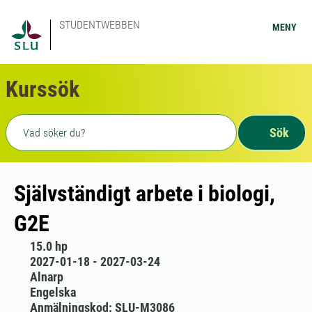
STUDENTWEBBEN
MENY
Kurssök
Fritext sökning
Sök
Självständigt arbete i biologi,
G2E
15.0 hp
2027-01-18 - 2027-03-24
Alnarp
Engelska
Anmälningskod: SLU-M3086