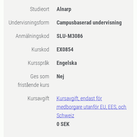
Studieort
Alnarp
Undervisningsform
Campusbaserad undervisning
Anmälningskod
SLU-M3086
Kurskod
EX0854
Kursspråk
Engelska
Ges som
Nej
fristående kurs
Kursavgift
Kursavgift, endast för
medborgare utanför EU, EES, och
Schweiz
0 SEK