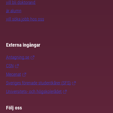
vill bli doktorand
är alumn
vill söka jobb hos oss
Externa ingångar
Antagning.se
CSN
Mecenat
Sveriges förenade studentkårer (SFS)
Universitets- och högskolerådet
Följ oss