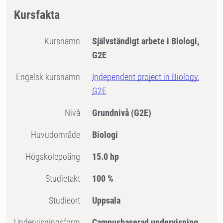
Kursfakta
Kursnamn
Självständigt arbete i Biologi,
G2E
Engelsk kursnamn
Independent project in Biology,
G2E
Nivå
Grundnivå
(G2E)
Huvudområde
Biologi
högskolepoäng
15.0 hp
Studietakt
100 %
Studieort
Uppsala
Undervisningsform
Campusbaserad undervisning