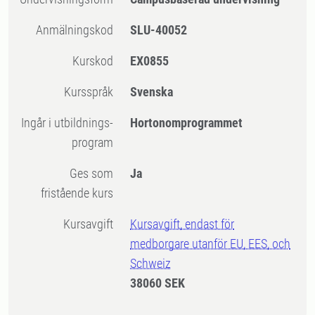
Anmälningskod
SLU-40052
Kurskod
EX0855
Kursspråk
Svenska
Ingår i utbildnings-
Hortonomprogrammet
program
Ges som
Ja
fristående kurs
Kursavgift
Kursavgift, endast för
medborgare utanför EU, EES, och
Schweiz
38060 SEK