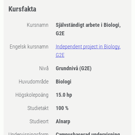
Kursfakta
Kursnamn
Självständigt arbete i Biologi,
G2E
Engelsk kursnamn
Independent project in Biology,
G2E
Nivå
Grundnivå
(G2E)
Huvudområde
Biologi
högskolepoäng
15.0 hp
Studietakt
100 %
Studieort
Alnarp
Undervisningsform
Campusbaserad undervisning