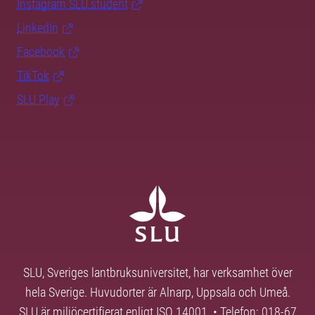
Instagram SLU.student
LinkedIn
Facebook
TikTok
SLU Play
SLU, Sveriges lantbruksuniversitet, har verksamhet över
hela Sverige. Huvudorter är Alnarp, Uppsala och Umeå.
SLU är miljöcertifierat enligt ISO 14001. • Telefon: 018-67