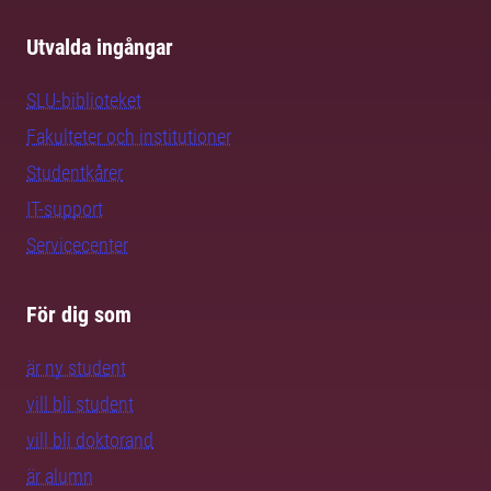
Utvalda ingångar
SLU-biblioteket
Fakulteter och institutioner
Studentkårer
IT-support
Servicecenter
För dig som
är ny student
vill bli student
vill bli doktorand
är alumn