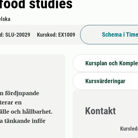
 food studies
lska
Schema i Time
d: SLU-20029
Kurskod: EX1009
Kursplan och Komple
Kursvärderingar
 en fördjupande
terar en
Kontakt
le och hållbarhet.
ka tänkande inför
Kursle