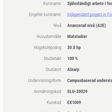
Kursnamn
Självständigt arbete i fo
Engelsk kursnamn
Independent project in F
Nivå
Avancerad nivå
(A2E)
Huvudområde
Matstudier
högskolepoäng
30.0 hp
Studietakt
100 %
Studieort
Alnarp
Undervisningsform
Campusbaserad undervi
Anmälningskod
SLU-20029
Kurskod
EX1009