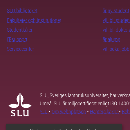
SLU-biblioteket
är ny student
Fakulteter och institutioner
vill bli studen
Studentkårer
vill bli dokto
IT-support
är alumn
Servicecenter
vill söka job
SLU, Sveriges lantbruksuniversitet, har verk
Umeå. SLU är miljöcertifierat enligt ISO 140
SLU
•
Om webbplatsen
•
Hantera kakor
•
Beh