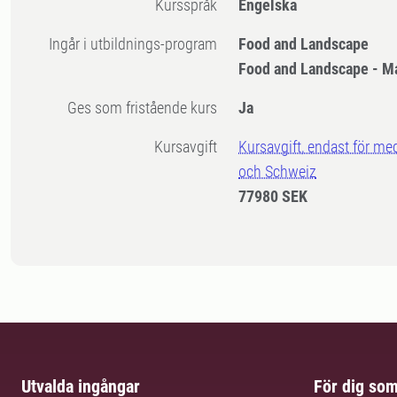
Kursspråk
Engelska
Ingår i utbildnings-program
Food and Landscape
Food and Landscape - M
Ges som fristående kurs
Ja
Kursavgift
Kursavgift, endast för me
och Schweiz
77980 SEK
Utvalda ingångar
För dig so