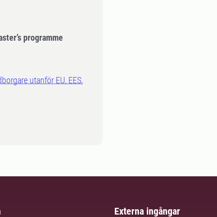
aster’s programme
dborgare utanför EU, EES,
m
Externa ingångar