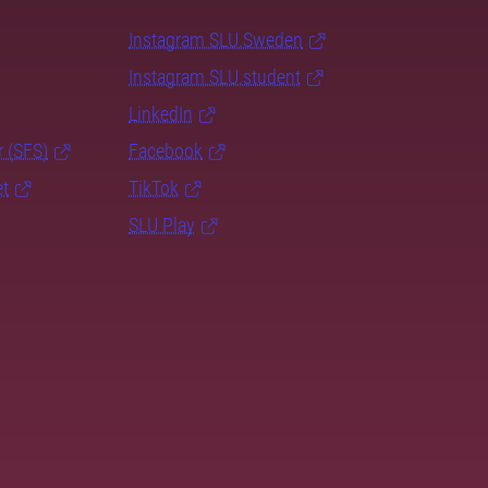
Instagram SLU.Sweden
Instagram SLU.student
LinkedIn
r (SFS)
Facebook
et
TikTok
SLU Play