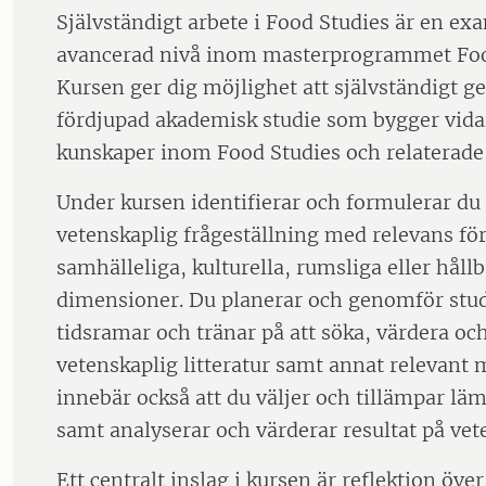
Självständigt arbete i Food Studies är en e
avancerad nivå inom masterprogrammet Foo
Kursen ger dig möjlighet att självständigt 
fördjupad akademisk studie som bygger vidar
kunskaper inom Food Studies och relatera
Under kursen identifierar och formulerar du 
vetenskaplig frågeställning med relevans fö
samhälleliga, kulturella, rumsliga eller hål
dimensioner. Du planerar och genomför stu
tidsramar och tränar på att söka, värdera och 
vetenskaplig litteratur samt annat relevant m
innebär också att du väljer och tillämpar lä
samt analyserar och värderar resultat på vet
Ett centralt inslag i kursen är reflektion öve