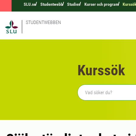
SLU.se
Studentwebb
Studier
Kurser och program
Kurssö
STUDENTWEBBEN
Kurssök
Fritext sökning