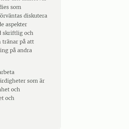
udies som
förväntas diskutera
de aspekter
 skriftlig och
 tränar på att
ling på andra
arbeta
färdigheter som är
mhet och
et och