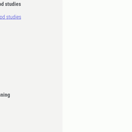
od studies
ood studies
sning