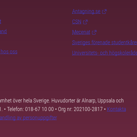
Antagning.se
t
CSN
rand
Mecenat
Sveriges förenade studentkåre
b hos oss
Universitets- och högskoleråd
samhet över hela Sverige. Huvudorter är Alnarp, Uppsala och
01. • Telefon: 018-67 10 00 • Org nr: 202100-2817 •
Kontakta
andling av personuppgifter