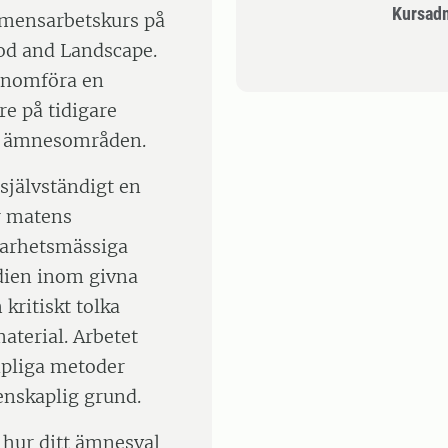
Kursad
xamensarbetskurs på
d and Landscape.
genomföra en
e på tidigare
de ämnesområden.
självständigt en
r matens
lbarhetsmässiga
dien inom givna
kritiskt tolka
aterial. Arbetet
mpliga metoder
enskaplig grund.
r hur ditt ämnesval