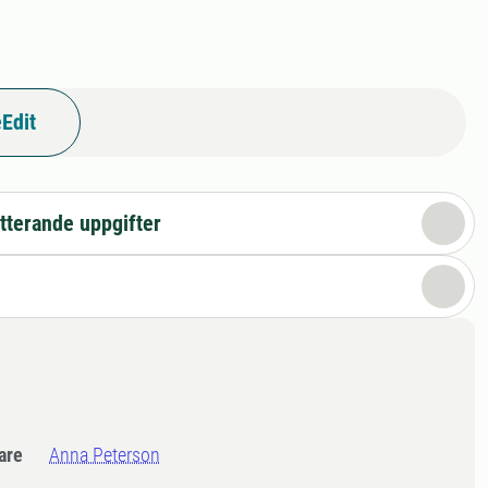
Edit
tterande uppgifter
dare
Anna Peterson