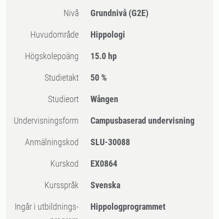
Nivå
Grundnivå
(G2E)
Huvudområde
Hippologi
högskolepoäng
15.0 hp
Studietakt
50 %
Studieort
Wången
Undervisningsform
Campusbaserad undervisning
Anmälningskod
SLU-30088
Kurskod
EX0864
Kursspråk
Svenska
Ingår i utbildnings-
Hippologprogrammet