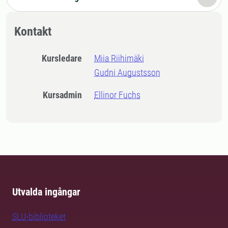
Kontakt
Kursledare
Miia Riihimäki
Gudni Augustsson
Kursadmin
Ellinor Fuchs
Utvalda ingångar
SLU-biblioteket