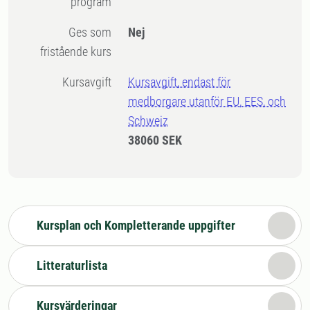
program
Ges som
Nej
fristående kurs
Kursavgift
Kursavgift, endast för
medborgare utanför EU, EES, och
Schweiz
38060 SEK
Kursplan och Kompletterande uppgifter
Litteraturlista
Kursvärderingar