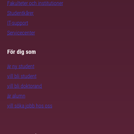
Fakulteter och institutioner
Studentkårer
IT-support
Servicecenter
För dig som
är ny student
vill bli student
vill bli doktorand
är alumn
vill söka jobb hos oss