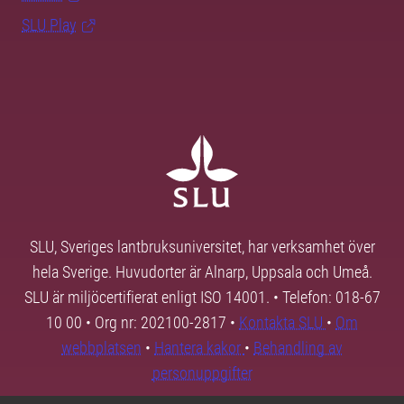
SLU Play
SLU, Sveriges lantbruksuniversitet, har verksamhet över
hela Sverige. Huvudorter är Alnarp, Uppsala och Umeå.
SLU är miljöcertifierat enligt ISO 14001. • Telefon: 018-67
10 00 • Org nr: 202100-2817 •
Kontakta SLU
•
Om
webbplatsen
•
Hantera kakor
•
Behandling av
personuppgifter