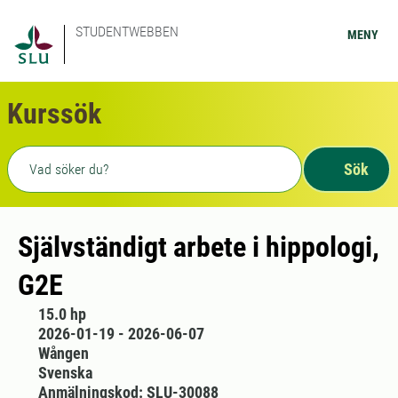
STUDENTWEBBEN
MENY
Kurssök
Fritext sökning
Sök
Självständigt arbete i hippologi,
G2E
15.0 hp
2026-01-19 - 2026-06-07
Wången
Svenska
Anmälningskod: SLU-30088