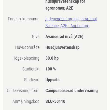
husdjursvetenskap för
agronomer, A2E
Engelsk kursnamn
Independent project in Animal
Science, A2E - Agriculture
Nivå
Avancerad nivå
(A2E)
Huvudområde
Husdjursvetenskap
högskolepoäng
30.0 hp
Studietakt
100 %
Studieort
Uppsala
Undervisningsform
Campusbaserad undervisning
Anmälningskod
SLU-50110