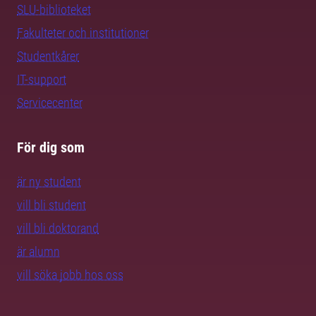
SLU-biblioteket
Fakulteter och institutioner
Studentkårer
IT-support
Servicecenter
För dig som
är ny student
vill bli student
vill bli doktorand
är alumn
vill söka jobb hos oss