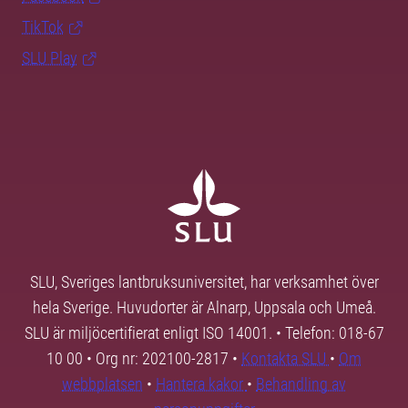
TikTok
SLU Play
SLU, Sveriges lantbruksuniversitet, har verksamhet över
hela Sverige. Huvudorter är Alnarp, Uppsala och Umeå.
SLU är miljöcertifierat enligt ISO 14001. • Telefon: 018-67
10 00 • Org nr: 202100-2817 •
Kontakta SLU
•
Om
webbplatsen
•
Hantera kakor
•
Behandling av