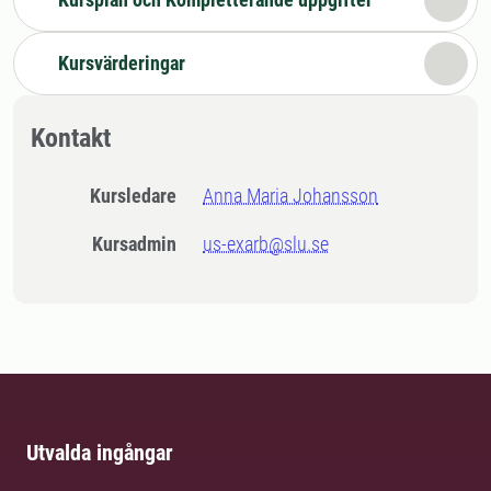
Kursvärderingar
Kontakt
Kursledare
Anna Maria Johansson
Kursadmin
us-exarb@slu.se
Utvalda ingångar