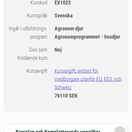
Kurskod
EX1023
Kursspråk
Svenska
Ingår i utbildnings-
Agronom djur
program
Agronomprogrammet - husdjur
Ges som
Nej
fristående kurs
Kursavgift
Kursavgift, endast för
medborgare utanför EU, EES, och
Schweiz
76110 SEK
Kursplan och Kompletterande uppgifter