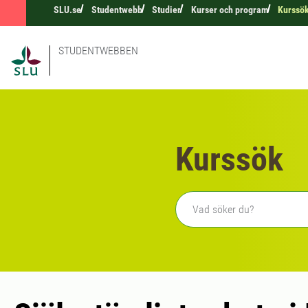
SLU.se
Studentwebb
Studier
Kurser och program
Kurssö
STUDENTWEBBEN
Kurssök
Fritext sökning