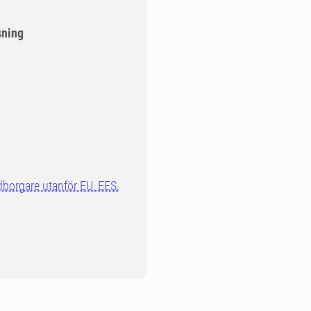
sning
dborgare utanför EU, EES,