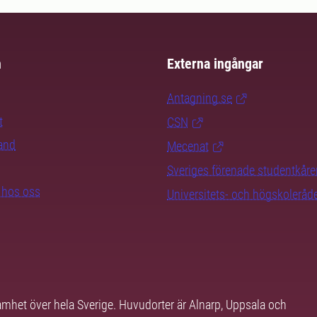
m
Externa ingångar
Antagning.se
t
CSN
rand
Mecenat
Sveriges förenade studentkåre
b hos oss
Universitets- och högskoleråd
samhet över hela Sverige. Huvudorter är Alnarp, Uppsala och