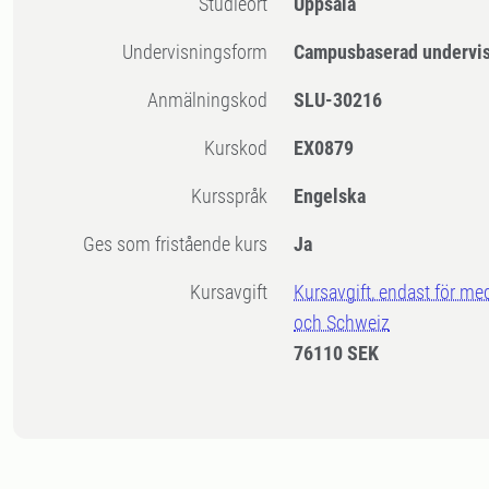
Studieort
Uppsala
Undervisningsform
Campusbaserad undervi
Anmälningskod
SLU-30216
Kurskod
EX0879
Kursspråk
Engelska
Ges som fristående kurs
Ja
Kursavgift
Kursavgift, endast för me
och Schweiz
76110 SEK