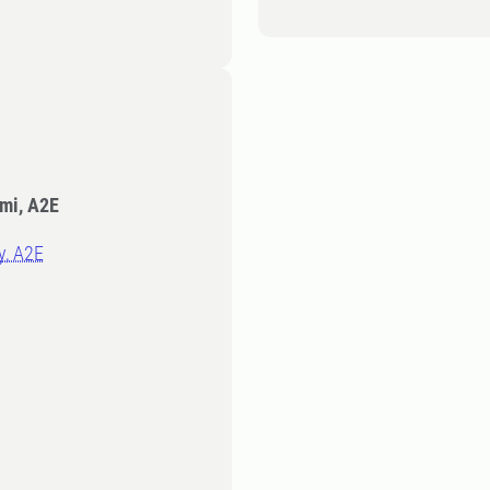
emi, A2E
y, A2E