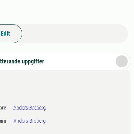
Edit
tterande uppgifter
dare
Anders Broberg
min
Anders Broberg