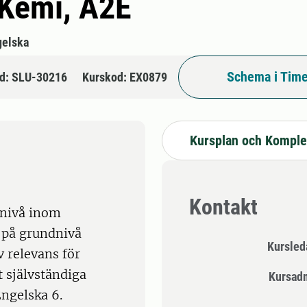
 Kemi, A2E
gelska
Schema i Time
d: SLU-30216
Kurskod: EX0879
Kursplan och Komple
Kontakt
 nivå inom
 på grundnivå
Kursle
 relevans för
 självständiga
Kursad
ngelska 6.