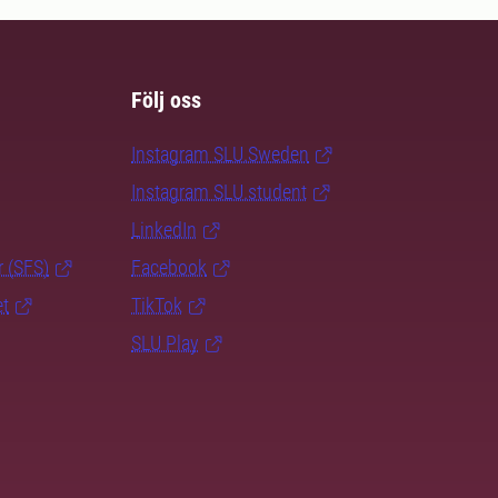
Följ oss
Instagram SLU.Sweden
Instagram SLU.student
LinkedIn
r (SFS)
Facebook
et
TikTok
SLU Play