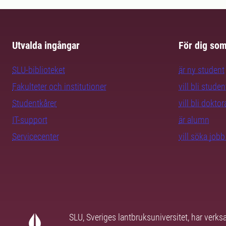
Utvalda ingångar
För dig so
SLU-biblioteket
är ny student
Fakulteter och institutioner
vill bli studen
Studentkårer
vill bli dokto
IT-support
är alumn
Servicecenter
vill söka job
SLU, Sveriges lantbruksuniversitet, har verk