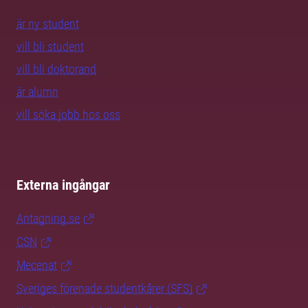
är ny student
vill bli student
vill bli doktorand
är alumn
vill söka jobb hos oss
Externa ingångar
Antagning.se
CSN
Mecenat
Sveriges förenade studentkårer (SFS)