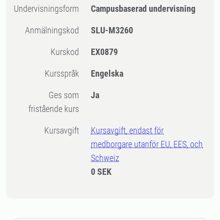
Undervisningsform
Campusbaserad undervisning
Anmälningskod
SLU-M3260
Kurskod
EX0879
Kursspråk
Engelska
Ges som
Ja
fristående kurs
Kursavgift
Kursavgift, endast för
medborgare utanför EU, EES, och
Schweiz
0 SEK