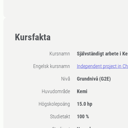
Kursfakta
Kursnamn
Självständigt arbete i K
Engelsk kursnamn
Independent project in C
Nivå
Grundnivå
(G2E)
Huvudområde
Kemi
högskolepoäng
15.0 hp
Studietakt
100 %