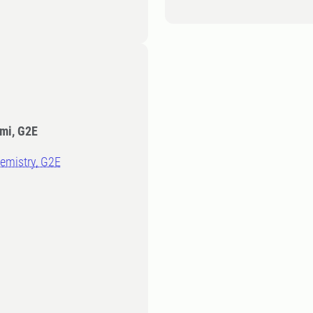
emi, G2E
hemistry, G2E