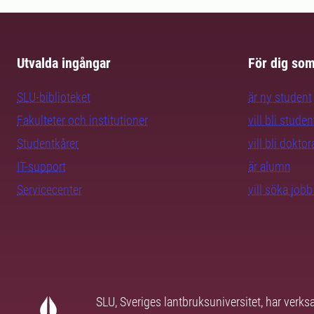
Utvalda ingångar
För dig so
SLU-biblioteket
är ny student
Fakulteter och institutioner
vill bli studen
Studentkårer
vill bli dokto
IT-support
är alumn
Servicecenter
vill söka job
SLU, Sveriges lantbruksuniversitet, har verk