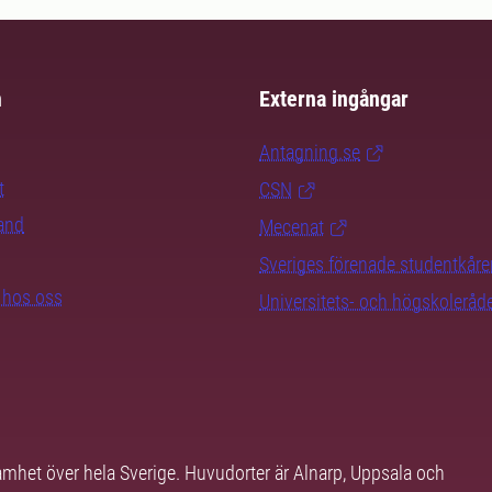
m
Externa ingångar
Antagning.se
t
CSN
rand
Mecenat
Sveriges förenade studentkåre
b hos oss
Universitets- och högskoleråd
samhet över hela Sverige. Huvudorter är Alnarp, Uppsala och