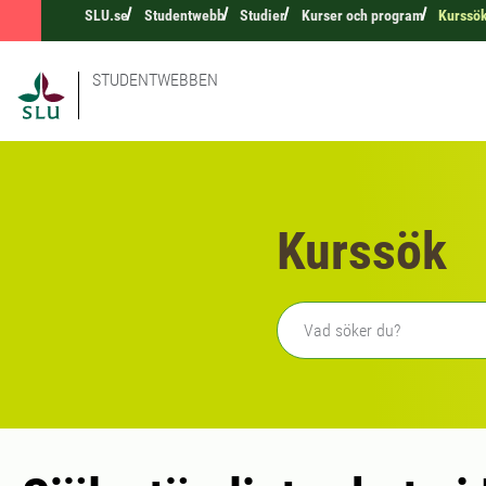
SLU.se
Studentwebb
Studier
Kurser och program
Kurssö
STUDENTWEBBEN
Kurssök
Fritext sökning