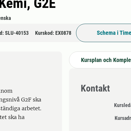
 Kemi, G2E
enska
Schema i Time
d: SLU-40153
Kurskod: EX0878
Kursplan och Komple
Kontakt
 inom
ngsnivå G2F ska
Kursle
tändiga arbetet.
tet ska ha
Kursad