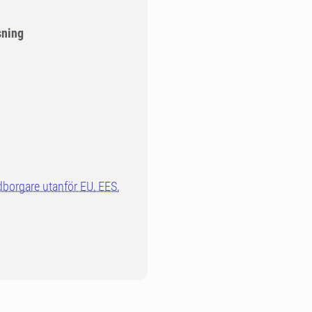
sning
dborgare utanför EU, EES,