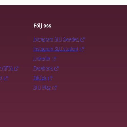
Följ oss
Instagram SLU.Sweden
Instagram SLU.student
LinkedIn
r (SFS)
Facebook
et
TikTok
SLU Play