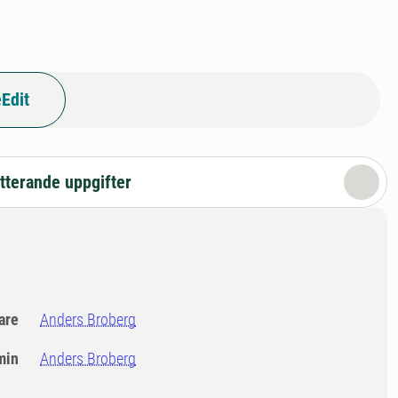
Edit
tterande uppgifter
dare
Anders Broberg
min
Anders Broberg