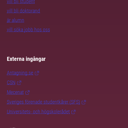
vill bli student
vill bli doktorand
är alumn
vill söka jobb hos oss
Externa ingångar
Antagning.se
CSN
Mecenat
Sveriges förenade studentkårer (SFS)
Universitets- och högskolerådet