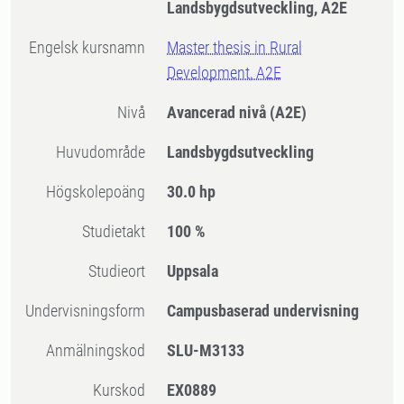
Landsbygdsutveckling, A2E
Engelsk kursnamn
Master thesis in Rural
Development, A2E
Nivå
Avancerad nivå
(A2E)
Huvudområde
Landsbygdsutveckling
högskolepoäng
30.0 hp
Studietakt
100 %
Studieort
Uppsala
Undervisningsform
Campusbaserad undervisning
Anmälningskod
SLU-M3133
Kurskod
EX0889