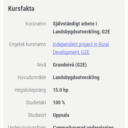
Kursfakta
Kursnamn
Självständigt arbete i
Landsbygdsutveckling, G2E
Engelsk kursnamn
Independent project in Rural
Development, G2E
Nivå
Grundnivå
(G2E)
Huvudområde
Landsbygdsutveckling
högskolepoäng
15.0 hp
Studietakt
100 %
Studieort
Uppsala
Undervisningsform
Campusbaserad undervisning