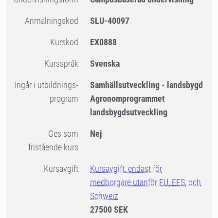
Anmälningskod
SLU-40097
Kurskod
EX0888
Kursspråk
Svenska
Ingår i utbildnings-
Samhällsutveckling - landsbygd
program
Agronomprogrammet
landsbygdsutveckling
Ges som
Nej
fristående kurs
Kursavgift
Kursavgift, endast för
medborgare utanför EU, EES, och
Schweiz
27500 SEK