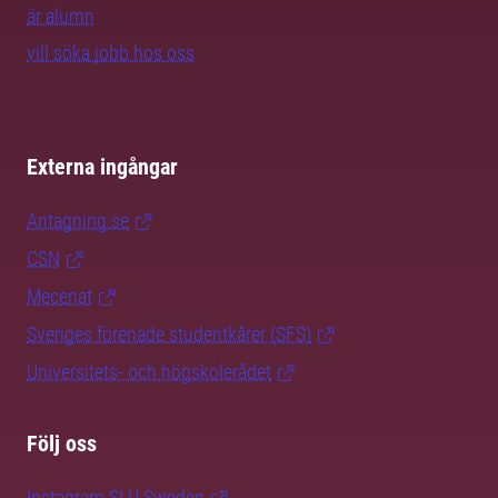
är alumn
vill söka jobb hos oss
Externa ingångar
Antagning.se
CSN
Mecenat
Sveriges förenade studentkårer (SFS)
Universitets- och högskolerådet
Följ oss
Instagram SLU.Sweden