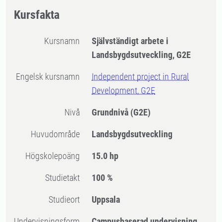
Kursfakta
Kursnamn
Självständigt arbete i
Landsbygdsutveckling, G2E
Engelsk kursnamn
Independent project in Rural
Development, G2E
Nivå
Grundnivå
(G2E)
Huvudområde
Landsbygdsutveckling
högskolepoäng
15.0 hp
Studietakt
100 %
Studieort
Uppsala
Undervisningsform
Campusbaserad undervisning