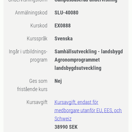
Anmälningskod
SLU-40080
Kurskod
EX0888
Kursspråk
Svenska
Ingår i utbildnings-
Samhällsutveckling - landsbygd
program
Agronomprogrammet
landsbygdsutveckling
Ges som
Nej
fristående kurs
Kursavgift
Kursavgift, endast för
medborgare utanför EU, EES, och
Schweiz
38990 SEK