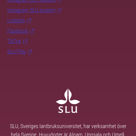
Instagram SLU.student
LinkedIn
Facebook
TikTok
SLU Play
SLU, Sveriges lantbruksuniversitet, har verksamhet över
hela Sverige. Huvudorter är Alnarp, Uppsala och Umeå.