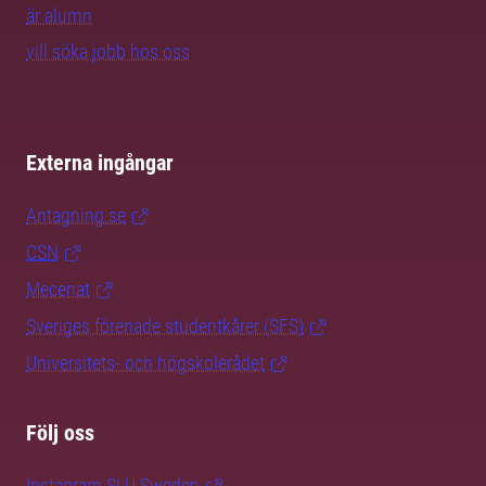
är alumn
vill söka jobb hos oss
Externa ingångar
Antagning.se
CSN
Mecenat
Sveriges förenade studentkårer (SFS)
Universitets- och högskolerådet
Följ oss
Instagram SLU.Sweden