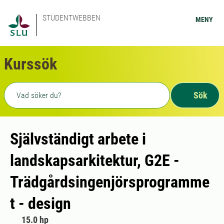
STUDENTWEBBEN
MENY
Kurssök
Fritext sökning
Sök
Självständigt arbete i
landskapsarkitektur, G2E -
Trädgårdsingenjörsprogramme
t - design
15.0 hp