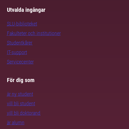
Utvalda ingångar
SLU-biblioteket
Fakulteter och institutioner
Studentkårer
IT-support
Servicecenter
För dig som
är ny student
vill bli student
vill bli doktorand
är alumn