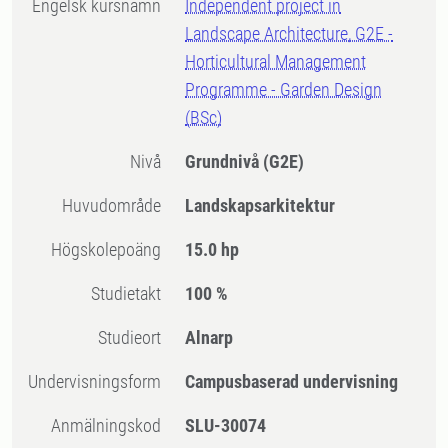
Engelsk kursnamn
Independent project in
Landscape Architecture, G2E -
Horticultural Management
Programme - Garden Design
(BSc)
Nivå
Grundnivå
(G2E)
Huvudområde
Landskapsarkitektur
högskolepoäng
15.0 hp
Studietakt
100 %
Studieort
Alnarp
Undervisningsform
Campusbaserad undervisning
Anmälningskod
SLU-30074