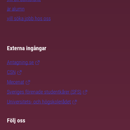
är alumn
vill söka jobb hos oss
Externa ingångar
Antagning.se
CSN
Mecenat
Sveriges förenade studentkårer (SFS)
Universitets- och högskolerådet
Följ oss