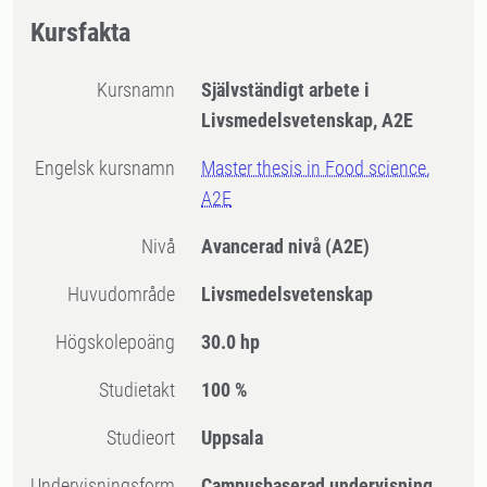
Kursfakta
Kursnamn
Självständigt arbete i
Livsmedelsvetenskap, A2E
Engelsk kursnamn
Master thesis in Food science,
A2E
Nivå
Avancerad nivå
(A2E)
Huvudområde
Livsmedelsvetenskap
högskolepoäng
30.0 hp
Studietakt
100 %
Studieort
Uppsala
Undervisningsform
Campusbaserad undervisning