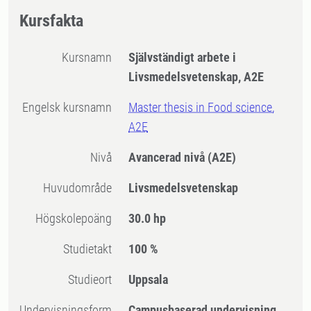
Kursfakta
Kursnamn
Självständigt arbete i
Livsmedelsvetenskap, A2E
Engelsk kursnamn
Master thesis in Food science,
A2E
Nivå
Avancerad nivå
(A2E)
Huvudområde
Livsmedelsvetenskap
högskolepoäng
30.0 hp
Studietakt
100 %
Studieort
Uppsala
Undervisningsform
Campusbaserad undervisning