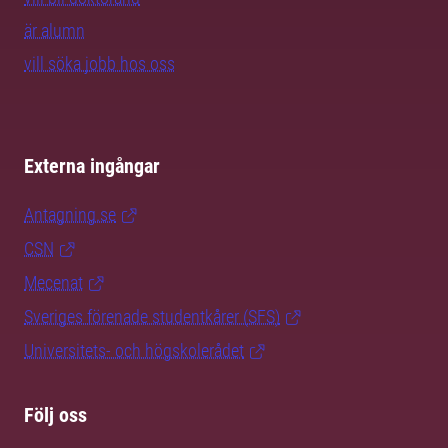
är alumn
vill söka jobb hos oss
Externa ingångar
Antagning.se
CSN
Mecenat
Sveriges förenade studentkårer (SFS)
Universitets- och högskolerådet
Följ oss