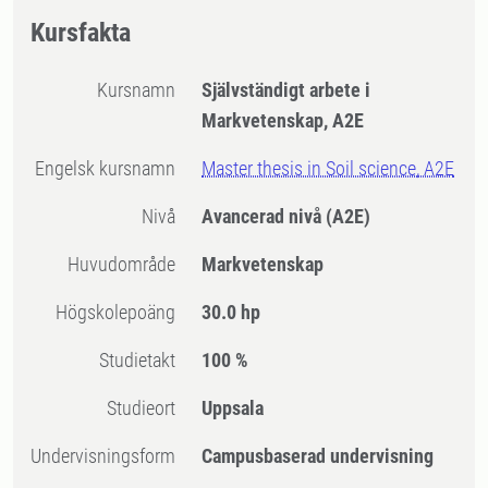
Kursfakta
Kursnamn
Självständigt arbete i
Markvetenskap, A2E
Engelsk kursnamn
Master thesis in Soil science, A2E
Nivå
Avancerad nivå
(A2E)
Huvudområde
Markvetenskap
högskolepoäng
30.0 hp
Studietakt
100 %
Studieort
Uppsala
Undervisningsform
Campusbaserad undervisning