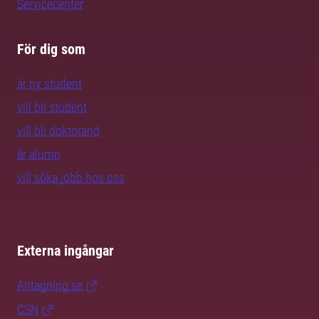
Servicecenter
För dig som
är ny student
vill bli student
vill bli doktorand
är alumn
vill söka jobb hos oss
Externa ingångar
Antagning.se
CSN