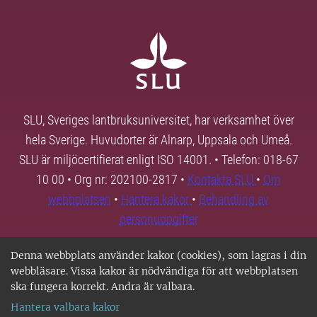
SLU, Sveriges lantbruksuniversitet, har verksamhet över
hela Sverige. Huvudorter är Alnarp, Uppsala och Umeå.
SLU är miljöcertifierat enligt ISO 14001. • Telefon: 018-67
10 00 • Org nr: 202100-2817 •
Kontakta SLU
•
Om
webbplatsen
•
Hantera kakor
•
Behandling av
personuppgifter
Denna webbplats använder kakor (cookies), som lagras i din
webbläsare. Vissa kakor är nödvändiga för att webbplatsen
ska fungera korrekt. Andra är valbara.
Hantera valbara kakor