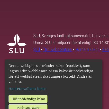
SLU, Sveriges lantbruksuniversitet, har verk
Umeå. SLU är miljöcertifierat enligt ISO 140
SLU
•
Om webbplatsen
•
Hantera kakor
•
Beh
Denna webbplats använder kakor (cookies), som
lagras i din webbläsare. Vissa kakor är nödvändiga
för att webbplatsen ska fungera korrekt. Andra är
valbara.
Hantera valbara kakor
Tillåt nödvändiga kakor
Tillåt alla kakor