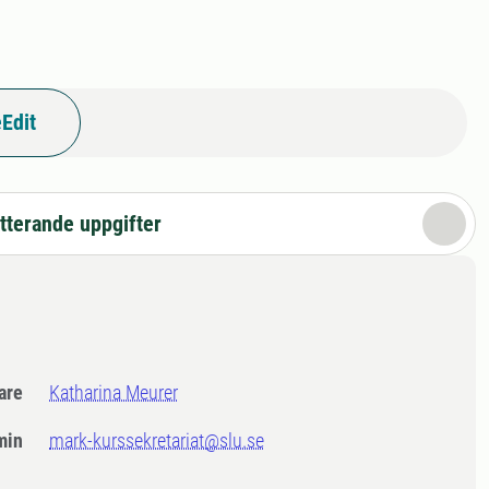
Edit
tterande uppgifter
dare
Katharina Meurer
min
mark-kurssekretariat@slu.se