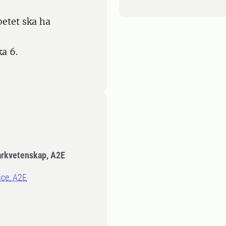
betet ska ha
a 6.
Markvetenskap, A2E
nce, A2E