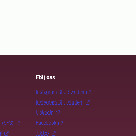
Följ oss
Instagram SLU.Sweden
Instagram SLU.student
LinkedIn
r (SFS)
Facebook
et
TikTok