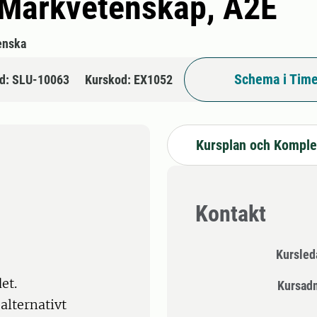
i Markvetenskap, A2E
enska
Schema i Time
d: SLU-10063
Kurskod: EX1052
Kursplan och Komple
Kontakt
Kursle
et.
Kursad
alternativt