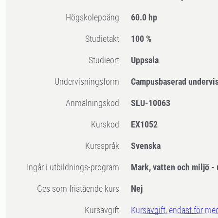
högskolepoäng
60.0 hp
Studietakt
100 %
Studieort
Uppsala
Undervisningsform
Campusbaserad undervi
Anmälningskod
SLU-10063
Kurskod
EX1052
Kursspråk
Svenska
Ingår i utbildnings-program
Mark, vatten och miljö 
Ges som fristående kurs
Nej
Kursavgift
Kursavgift, endast för me