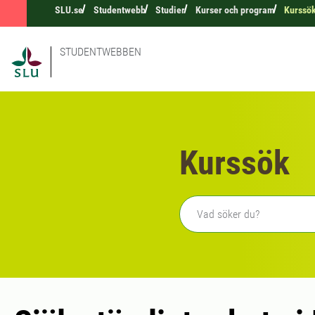
SLU.se
Studentwebb
Studier
Kurser och program
Kurssö
STUDENTWEBBEN
Kurssök
Fritext sökning