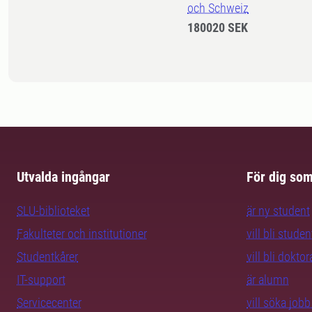
och Schweiz
180020 SEK
Utvalda ingångar
För dig so
SLU-biblioteket
är ny student
Fakulteter och institutioner
vill bli studen
Studentkårer
vill bli dokto
IT-support
är alumn
Servicecenter
vill söka job