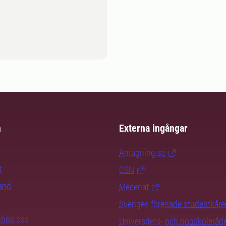
m
Externa ingångar
Antagning.se
t
CSN
rand
Mecenat
Sveriges förenade studentkåre
b hos oss
Universitets- och högskoleråd