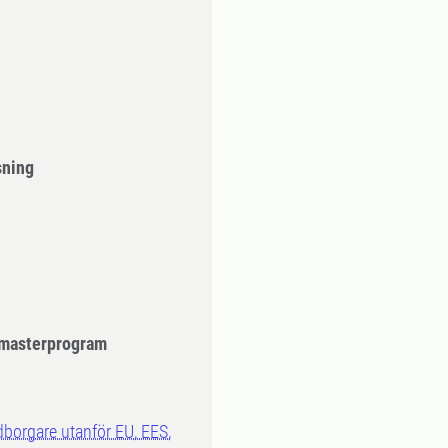
sning
- masterprogram
dborgare utanför EU, EES,