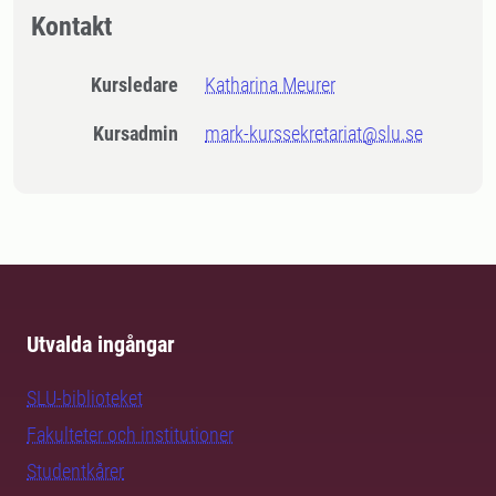
Kontakt
Kursledare
Katharina Meurer
Kursadmin
mark-kurssekretariat@slu.se
Utvalda ingångar
SLU-biblioteket
Fakulteter och institutioner
Studentkårer