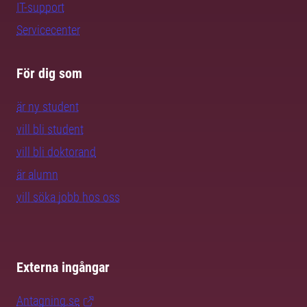
IT-support
Servicecenter
För dig som
är ny student
vill bli student
vill bli doktorand
är alumn
vill söka jobb hos oss
Externa ingångar
Antagning.se