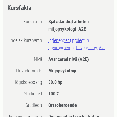
Kursfakta
Kursnamn
Självständigt arbete i
miljöpsykologi, A2E
Engelsk kursnamn
Independent project in
Environmental Psychology, A2E
Nivå
Avancerad nivå
(A2E)
Huvudområde
Miljöpsykologi
högskolepoäng
30.0 hp
Studietakt
100 %
Studieort
Ortsoberoende
Undervisningsform
Distans utan fysiska träffar