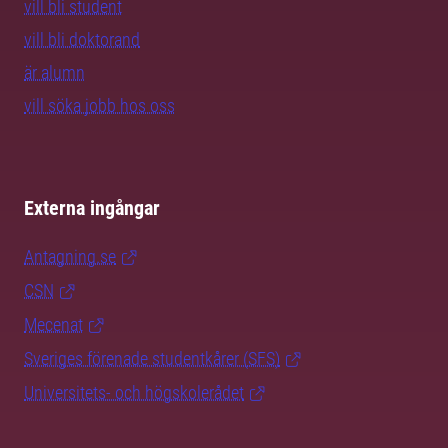
vill bli student
vill bli doktorand
är alumn
vill söka jobb hos oss
Externa ingångar
Antagning.se
CSN
Mecenat
Sveriges förenade studentkårer (SFS)
Universitets- och högskolerådet