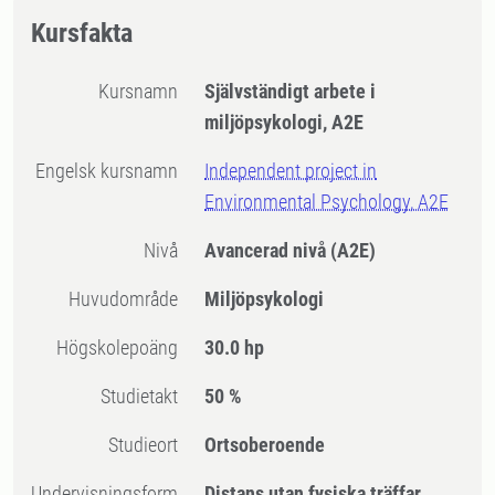
Kursfakta
Kursnamn
Självständigt arbete i
miljöpsykologi, A2E
Engelsk kursnamn
Independent project in
Environmental Psychology, A2E
Nivå
Avancerad nivå
(A2E)
Huvudområde
Miljöpsykologi
högskolepoäng
30.0 hp
Studietakt
50 %
Studieort
Ortsoberoende
Undervisningsform
Distans utan fysiska träffar