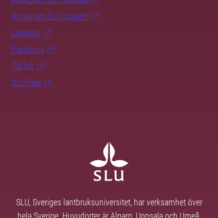
Instagram SLU.student
LinkedIn
Facebook
TikTok
SLU Play
SLU, Sveriges lantbruksuniversitet, har verksamhet över
hela Sverige. Huvudorter är Alnarp, Uppsala och Umeå.