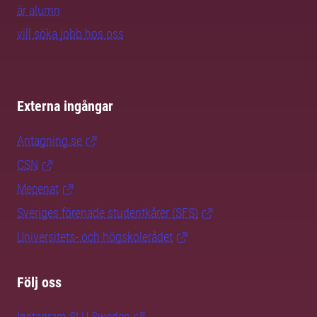
är alumn
vill söka jobb hos oss
Externa ingångar
Antagning.se
CSN
Mecenat
Sveriges förenade studentkårer (SFS)
Universitets- och högskolerådet
Följ oss
Instagram SLU.Sweden