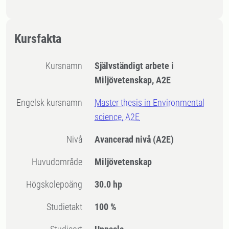
Kursfakta
Kursnamn
Självständigt arbete i
Miljövetenskap, A2E
Engelsk kursnamn
Master thesis in Environmental
science, A2E
Nivå
Avancerad nivå
(A2E)
Huvudområde
Miljövetenskap
högskolepoäng
30.0 hp
Studietakt
100 %