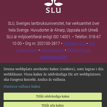
SLU, Sveriges lantbruksuniversitet, har verksamhet över
hela Sverige. Huvudorter är Alnarp, Uppsala och Umeå.
SLU är miljöcertifierat enligt ISO 14001. • Telefon: 018-67
10 00 • Org nr: 202100-2817 •
Kontakta SLU
•
Om
webbplatsen
•
Hantera kakor
•
Behandling av
personuppgifter
Denna webbplats använder kakor (cookies), som lagras i din
webbläsare. Vissa kakor är nödvändiga för att webbplatsen
ska fungera korrekt. Andra är valbara.
Hantera valbara kakor
Tillåt nödvändiga kakor
Tillåt alla kakor