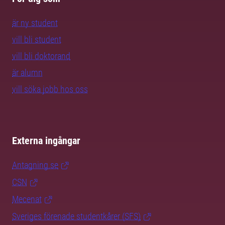
är ny student
vill bli student
vill bli doktorand
är alumn
vill söka jobb hos oss
Externa ingångar
Antagning.se
CSN
Mecenat
Sveriges förenade studentkårer (SFS)