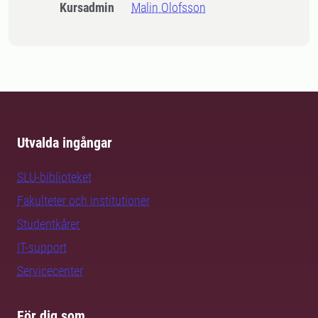
Kursadmin
Malin Olofsson
Utvalda ingångar
SLU-biblioteket
Fakulteter och institutioner
Studentkårer
IT-support
Servicecenter
För dig som