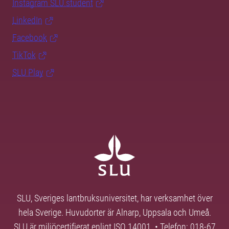
Instagram SLU.student
LinkedIn
Facebook
TikTok
SLU Play
SLU, Sveriges lantbruksuniversitet, har verksamhet över
hela Sverige. Huvudorter är Alnarp, Uppsala och Umeå.
SLU är miljöcertifierat enligt ISO 14001. • Telefon: 018-67