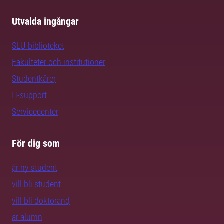
Utvalda ingångar
SLU-biblioteket
Fakulteter och institutioner
Studentkårer
IT-support
Servicecenter
För dig som
är ny student
vill bli student
vill bli doktorand
är alumn