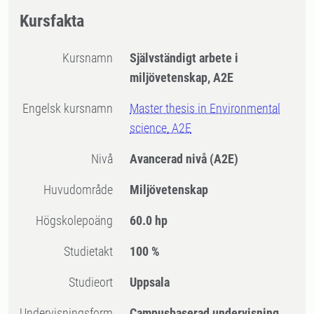
Kursfakta
Kursnamn
Självständigt arbete i
miljövetenskap, A2E
Engelsk kursnamn
Master thesis in Environmental
science, A2E
Nivå
Avancerad nivå
(A2E)
Huvudområde
Miljövetenskap
högskolepoäng
60.0 hp
Studietakt
100 %
Studieort
Uppsala
Undervisningsform
Campusbaserad undervisning