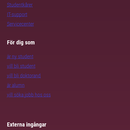
Studentkårer
IT-support
Servicecenter
För dig som
är ny student
vill bli student
vill bli doktorand
är alumn
vill söka jobb hos oss
Externa ingångar