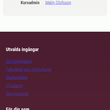
Kursadmin
Malin Olofsson
Utvalda ingångar
SLU-biblioteket
Fakulteter och institutioner
Studentkårer
IT-support
Servicecenter
För dig som