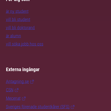
är ny student
vill bli student
vill bli doktorand
är alumn
vill söka jobb hos oss
Externa ingångar
Antagning.se
CSN
Mecenat
Sveriges förenade studentkårer (SFS)