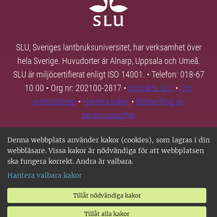
SLU, Sveriges lantbruksuniversitet, har verksamhet över
hela Sverige. Huvudorter är Alnarp, Uppsala och Umeå.
SLU är miljöcertifierat enligt ISO 14001. • Telefon: 018-67
10 00 • Org nr: 202100-2817 •
Kontakta SLU
•
Om
webbplatsen
•
Hantera kakor
•
Behandling av
personuppgifter
Denna webbplats använder kakor (cookies), som lagras i din
webbläsare. Vissa kakor är nödvändiga för att webbplatsen
ska fungera korrekt. Andra är valbara.
Hantera valbara kakor
Tillåt nödvändiga kakor
Tillåt alla kakor