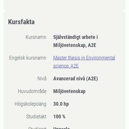
Kursfakta
Kursnamn
Självständigt arbete i
Miljövetenskap, A2E
Engelsk kursnamn
Master thesis in Environmental
science, A2E
Nivå
Avancerad nivå
(A2E)
Huvudområde
Miljövetenskap
högskolepoäng
30.0 hp
Studietakt
100 %