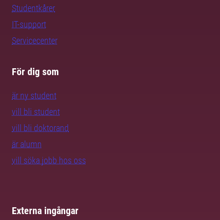
Studentkårer
IT-support
Servicecenter
För dig som
är ny student
vill bli student
vill bli doktorand
är alumn
vill söka jobb hos oss
Externa ingångar