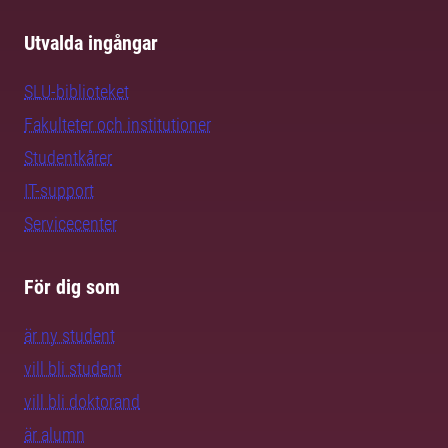
Utvalda ingångar
SLU-biblioteket
Fakulteter och institutioner
Studentkårer
IT-support
Servicecenter
För dig som
är ny student
vill bli student
vill bli doktorand
är alumn