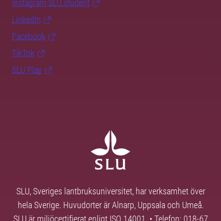
Instagram SLU.student
LinkedIn
Facebook
TikTok
SLU Play
SLU, Sveriges lantbruksuniversitet, har verksamhet över
hela Sverige. Huvudorter är Alnarp, Uppsala och Umeå.
SLU är miljöcertifierat enligt ISO 14001. • Telefon: 018-67