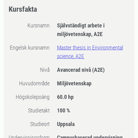
Kursfakta
Kursnamn
Självständigt arbete i
miljövetenskap, A2E
Engelsk kursnamn
Master thesis in Environmental
science, A2E
Nivå
Avancerad nivå
(A2E)
Huvudområde
Miljövetenskap
högskolepoäng
60.0 hp
Studietakt
100 %
Studieort
Uppsala
Undervisningsform
Campusbaserad undervisning