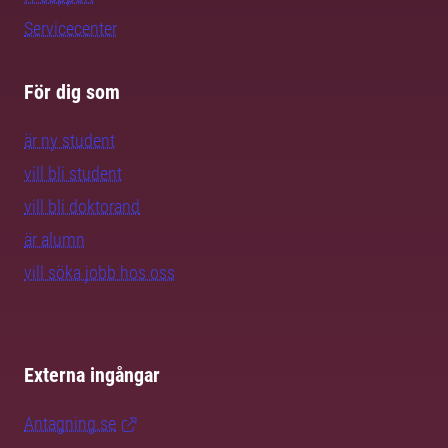
Servicecenter
För dig som
är ny student
vill bli student
vill bli doktorand
är alumn
vill söka jobb hos oss
Externa ingångar
Antagning.se