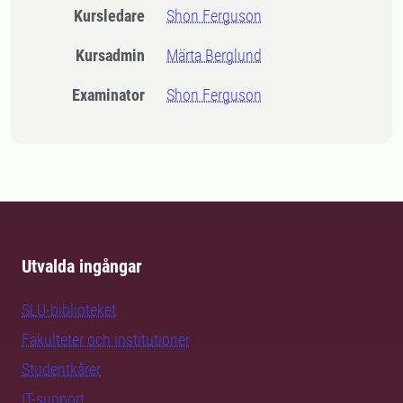
Kursledare
Shon Ferguson
Kursadmin
Märta Berglund
Examinator
Shon Ferguson
Utvalda ingångar
SLU-biblioteket
Fakulteter och institutioner
Studentkårer
IT-support