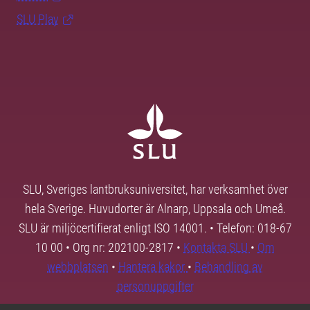
SLU Play
SLU, Sveriges lantbruksuniversitet, har verksamhet över
hela Sverige. Huvudorter är Alnarp, Uppsala och Umeå.
SLU är miljöcertifierat enligt ISO 14001. • Telefon: 018-67
10 00 • Org nr: 202100-2817 •
Kontakta SLU
•
Om
webbplatsen
•
Hantera kakor
•
Behandling av
personuppgifter