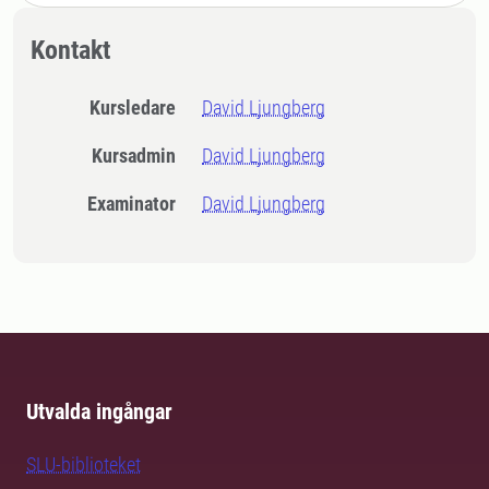
Kontakt
Kursledare
David Ljungberg
Kursadmin
David Ljungberg
Examinator
David Ljungberg
Utvalda ingångar
SLU-biblioteket