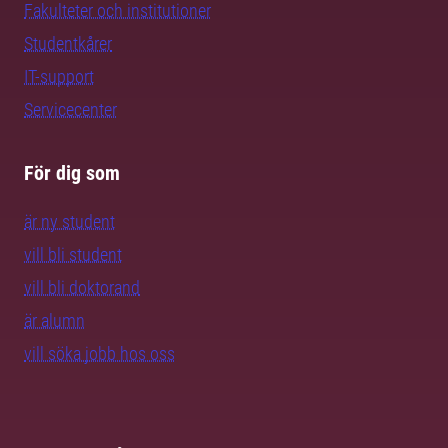
Fakulteter och institutioner
Studentkårer
IT-support
Servicecenter
För dig som
är ny student
vill bli student
vill bli doktorand
är alumn
vill söka jobb hos oss