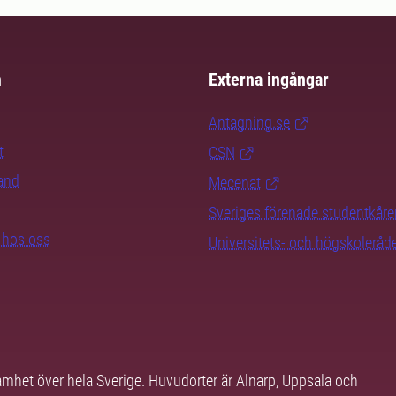
m
Externa ingångar
Antagning.se
t
CSN
rand
Mecenat
Sveriges förenade studentkåre
b hos oss
Universitets- och högskoleråd
samhet över hela Sverige. Huvudorter är Alnarp, Uppsala och