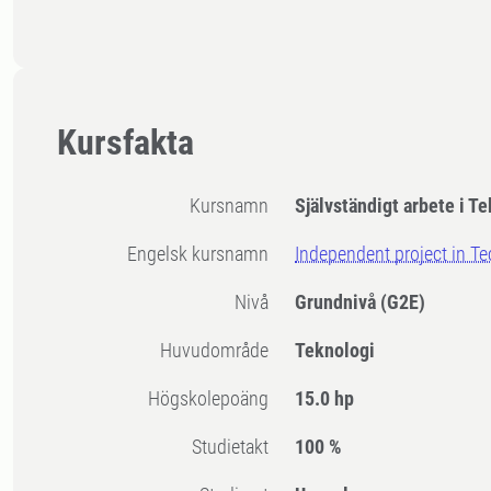
Kursfakta
Kursnamn
Självständigt arbete i T
Engelsk kursnamn
Independent project in T
Nivå
Grundnivå
(G2E)
Huvudområde
Teknologi
högskolepoäng
15.0 hp
Studietakt
100 %