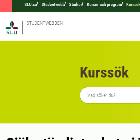
SLU.se
Studentwebb
Studier
Kurser och program
Kurssö
STUDENTWEBBEN
Kurssök
Fritext sökning