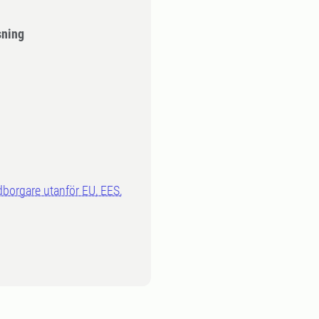
sning
dborgare utanför EU, EES,