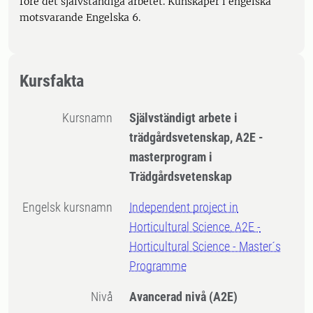
före det självständiga arbetet. Kunskaper i engelska
motsvarande Engelska 6.
Kursfakta
Kursnamn
Självständigt arbete i
trädgårdsvetenskap, A2E -
masterprogram i
Trädgårdsvetenskap
Engelsk kursnamn
Independent project in
Horticultural Science, A2E -
Horticultural Science - Master´s
Programme
Nivå
Avancerad nivå
(A2E)