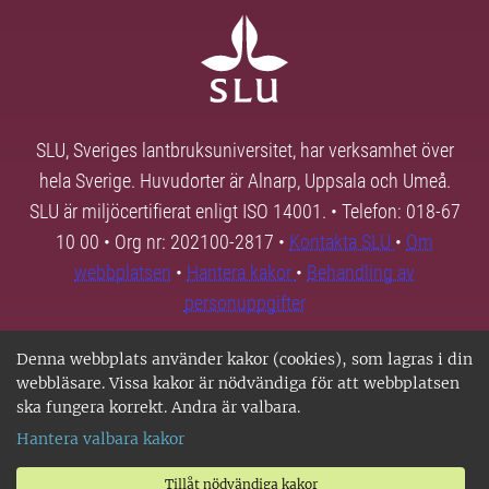
SLU, Sveriges lantbruksuniversitet, har verksamhet över
hela Sverige. Huvudorter är Alnarp, Uppsala och Umeå.
SLU är miljöcertifierat enligt ISO 14001. • Telefon: 018-67
10 00 • Org nr: 202100-2817 •
Kontakta SLU
•
Om
webbplatsen
•
Hantera kakor
•
Behandling av
personuppgifter
Denna webbplats använder kakor (cookies), som lagras i din
webbläsare. Vissa kakor är nödvändiga för att webbplatsen
ska fungera korrekt. Andra är valbara.
Hantera valbara kakor
Tillåt nödvändiga kakor