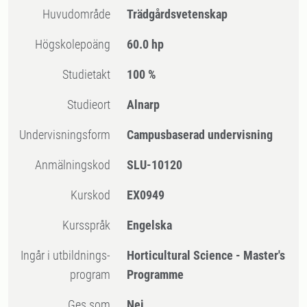
Huvudområde
Trädgårdsvetenskap
högskolepoäng
60.0 hp
Studietakt
100 %
Studieort
Alnarp
Undervisningsform
Campusbaserad undervisning
Anmälningskod
SLU-10120
Kurskod
EX0949
Kursspråk
Engelska
Ingår i utbildnings-
Horticultural Science - Master's
program
Programme
Ges som
Nej