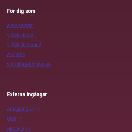
För dig som
är ny student
vill bli student
vill bli doktorand
är alumn
vill söka jobb hos oss
Externa ingångar
Antagning.se
CSN
Mecenat