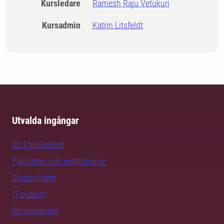
Kursledare
Ramesh Raju Vetukuri
Kursadmin
Katrin Litsfeldt
Utvalda ingångar
SLU-biblioteket
Fakulteter och institutioner
Studentkårer
IT-support
Servicecenter