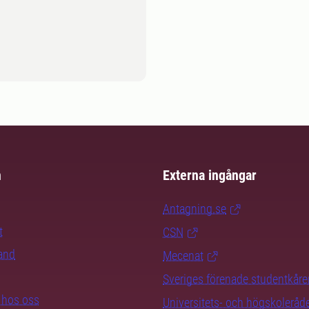
m
Externa ingångar
Antagning.se
t
CSN
rand
Mecenat
Sveriges förenade studentkåre
b hos oss
Universitets- och högskoleråd