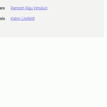
dare
Ramesh Raju Vetukuri
min
Katrin Litsfeldt