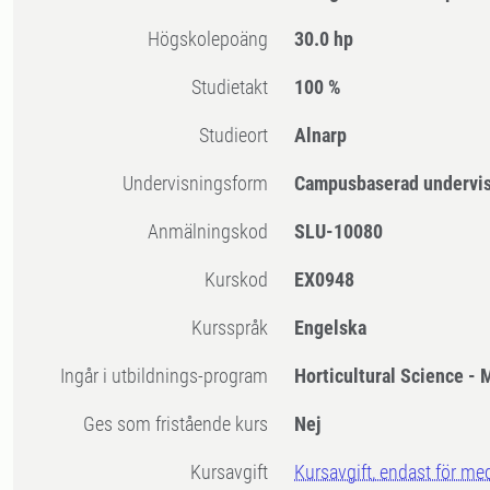
högskolepoäng
30.0 hp
Studietakt
100 %
Studieort
Alnarp
Undervisningsform
Campusbaserad undervi
Anmälningskod
SLU-10080
Kurskod
EX0948
Kursspråk
Engelska
Ingår i utbildnings-program
Horticultural Science -
Ges som fristående kurs
Nej
Kursavgift
Kursavgift, endast för me