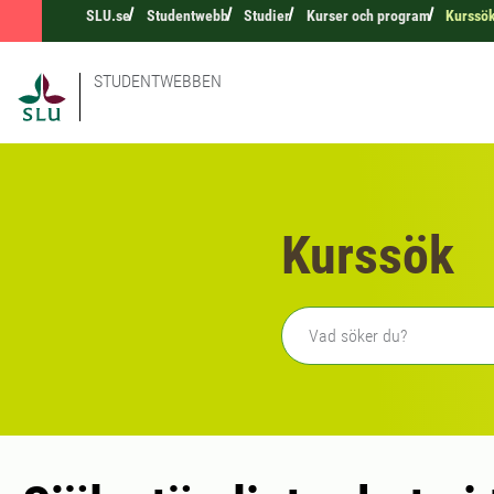
SLU.se
Studentwebb
Studier
Kurser och program
Kurssö
STUDENTWEBBEN
Kurssök
Fritext sökning