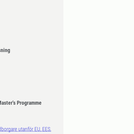
sning
 Master's Programme
dborgare utanför EU, EES,