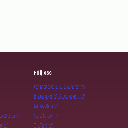
Följ oss
Instagram SLU.Sweden
Instagram SLU.student
LinkedIn
r (SFS)
Facebook
et
TikTok