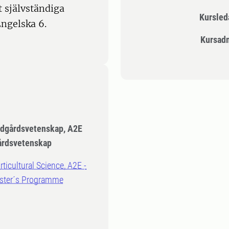
 självständiga
Kursle
ngelska 6.
Kursad
rädgårdsvetenskap, A2E
årdsvetenskap
ticultural Science, A2E -
Master´s Programme