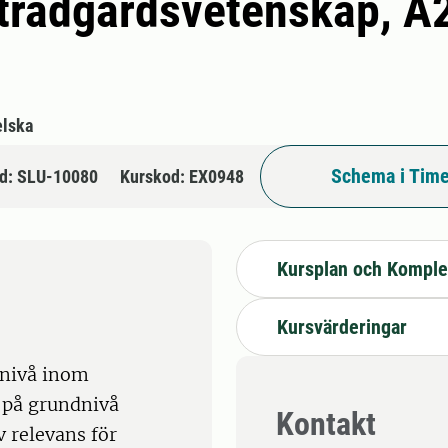
i trädgårdsvetenskap, A
lska
Schema i Time
d: SLU-10080
Kurskod: EX0948
Kursplan och Komple
Kursvärderingar
 nivå inom
 på grundnivå
Kontakt
 relevans för