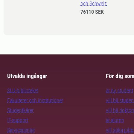
och Schweiz
76110 SEK
Utvalda ingångar
För dig so
SLU-biblioteket
är ny student
Fakulteter och institutioner
vill bli studen
Studentkårer
vill bli dokto
IT-support
är alumn
Servicecenter
vill söka job