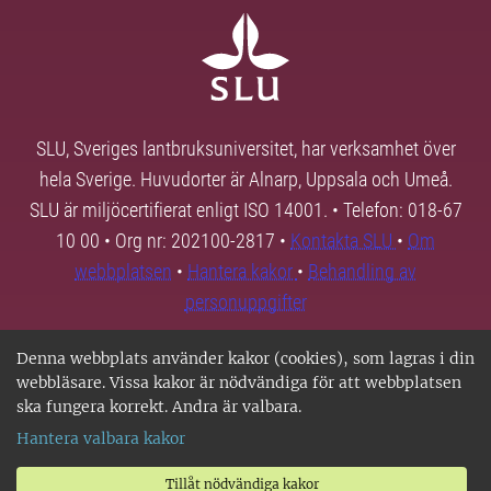
SLU, Sveriges lantbruksuniversitet, har verksamhet över
hela Sverige. Huvudorter är Alnarp, Uppsala och Umeå.
SLU är miljöcertifierat enligt ISO 14001. • Telefon: 018-67
10 00 • Org nr: 202100-2817 •
Kontakta SLU
•
Om
webbplatsen
•
Hantera kakor
•
Behandling av
personuppgifter
Denna webbplats använder kakor (cookies), som lagras i din
webbläsare. Vissa kakor är nödvändiga för att webbplatsen
ska fungera korrekt. Andra är valbara.
Hantera valbara kakor
Tillåt nödvändiga kakor