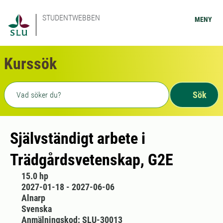
STUDENTWEBBEN
MENY
Kurssök
Fritext sökning
Sök
Självständigt arbete i
Trädgårdsvetenskap, G2E
15.0 hp
2027-01-18 - 2027-06-06
Alnarp
Svenska
Anmälningskod: SLU-30013