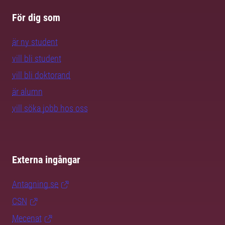
För dig som
är ny student
vill bli student
vill bli doktorand
är alumn
vill söka jobb hos oss
Externa ingångar
Antagning.se
CSN
Mecenat