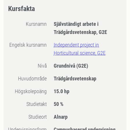
Kursfakta
Kursnamn
Självständigt arbete i
Trädgårdsvetenskap, G2E
Engelsk kursnamn
Independent project in
Horticultural science, G2E
Nivå
Grundnivå
(G2E)
Huvudområde
Trädgårdsvetenskap
högskolepoäng
15.0 hp
Studietakt
50 %
Studieort
Alnarp
Undervisningsform
Campusbaserad undervisning