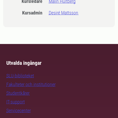
Kursledare
Malin Hultberg
Kursadmin
Desiré Mattsson
Utvalda ingångar
SLU-biblioteket
Fakulteter och institutioner
Studentkårer
IT-support
Servicecenter