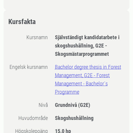
Kursfakta
Kursnamn
Självständigt kandidatarbete i
skogshushållning, G2E -
Skogsmästarprogrammet
Engelsk kursnamn
Bachelor degree thesis in Forest
Management, G2E - Forest
Management - Bachelor´s
Programme
Nivå
Grundnivå
(G2E)
Huvudområde
Skogshushållning
högskolepoäng
15.0 hp