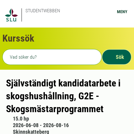
STUDENTWEBBEN
MENY
Kurssök
Fritext sökning
Sök
Självständigt kandidatarbete i
skogshushållning, G2E -
Skogsmästarprogrammet
15.0 hp
2026-06-08 - 2026-08-16
Skinnskatteberg