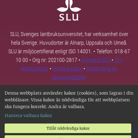
SLU, Sveriges lantbruksuniversitet, har verksamhet över
hela Sverige. Huvudorter är Alnarp, Uppsala och Umeå.
SLU är miljöcertifierat enligt ISO 14001. • Telefon: 018-67
10 00 • Org nr: 202100-2817 •
Kontakta SLU
•
Om
webbplatsen
•
Hantera kakor
•
Behandling av
personuppgifter
Denna webbplats använder kakor (cookies), som lagras i din
webbläsare. Vissa kakor är nödvändiga för att webbplatsen
ska fungera korrekt. Andra är valbara.
Hantera valbara kakor
Tillåt nödvändiga kakor