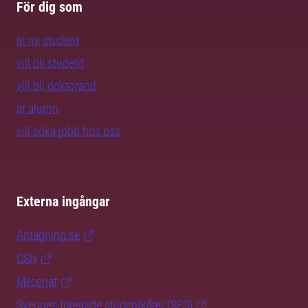
För dig som
är ny student
vill bli student
vill bli doktorand
är alumn
vill söka jobb hos oss
Externa ingångar
Antagning.se
CSN
Mecenat
Sveriges förenade studentkårer (SFS)