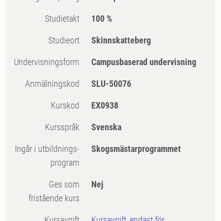
Studietakt
100 %
Studieort
Skinnskatteberg
Undervisningsform
Campusbaserad undervisning
Anmälningskod
SLU-50076
Kurskod
EX0938
Kursspråk
Svenska
Ingår i utbildnings-
Skogsmästarprogrammet
program
Ges som
Nej
fristående kurs
Kursavgift
Kursavgift, endast för