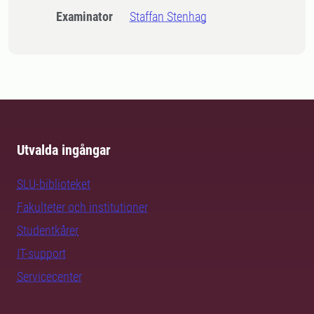
Examinator
Staffan Stenhag
Utvalda ingångar
SLU-biblioteket
Fakulteter och institutioner
Studentkårer
IT-support
Servicecenter