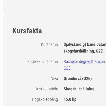
Kursfakta
Kursnamn
Självständigt kandidatar
skogshushållning, G2E
Engelsk kursnamn
Bachelor degree thesis i
G2E
Nivå
Grundnivå
(G2E)
Huvudområde
Skogshushållning
högskolepoäng
15.0 hp