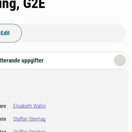
ing, G2E
Edit
tterande uppgifter
dare
Elisabeth Wallin
min
Staffan Stenhag
tor
Staffan Stenhag