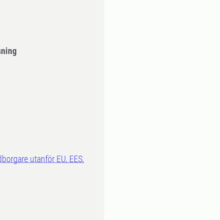
sning
dborgare utanför EU, EES,