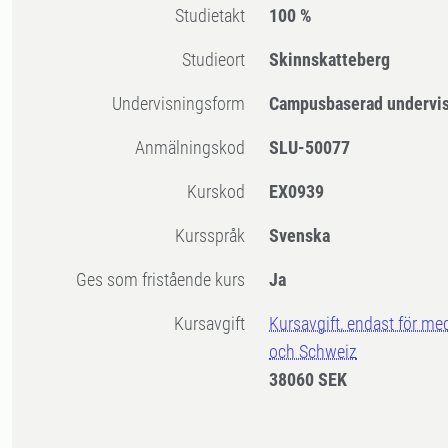
Studietakt
100 %
Studieort
Skinnskatteberg
Undervisningsform
Campusbaserad undervi
Anmälningskod
SLU-50077
Kurskod
EX0939
Kursspråk
Svenska
Ges som fristående kurs
Ja
Kursavgift
Kursavgift, endast för me
och Schweiz
38060 SEK