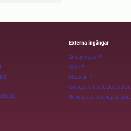
m
Externa ingångar
Antagning.se
t
CSN
rand
Mecenat
Sveriges förenade studentkåre
b hos oss
Universitets- och högskoleråd