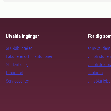
Utvalda ingångar
För dig so
SLU-biblioteket
är ny student
Fakulteter och institutioner
vill bli studen
Studentkårer
vill bli dokto
IT-support
är alumn
Servicecenter
vill söka job