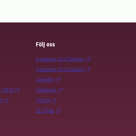
Följ oss
Instagram SLU.Sweden
Instagram SLU.student
LinkedIn
r (SFS)
Facebook
et
TikTok
SLU Play