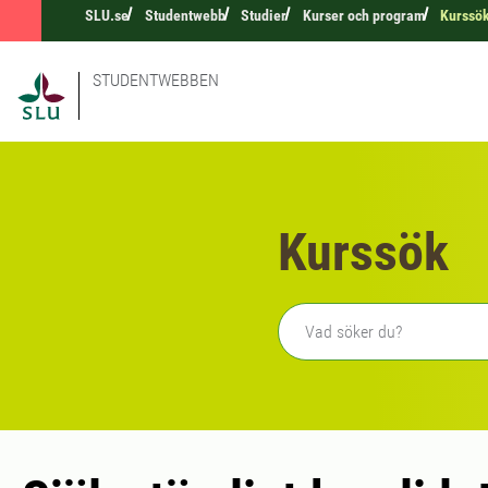
SLU.se
Studentwebb
Studier
Kurser och program
Kurssö
STUDENTWEBBEN
Kurssök
Fritext sökning