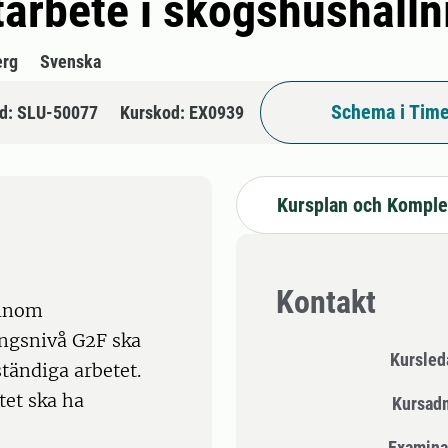
tarbete i skogshushålln
erg
Svenska
Schema i Time
d: SLU-50077
Kurskod: EX0939
Kursplan och Komple
Kontakt
 inom
ngsnivå G2F ska
Kursle
tändiga arbetet.
tet ska ha
Kursad
Examina