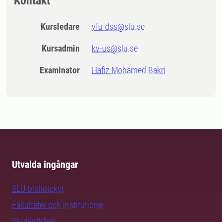
Kontakt
Kursledare
vfu-dss@slu.se
Kursadmin
kv-us@slu.se
Examinator
Hafiz Mohamed Bakri
Utvalda ingångar
SLU-biblioteket
Fakulteter och institutioner
Studentkårer