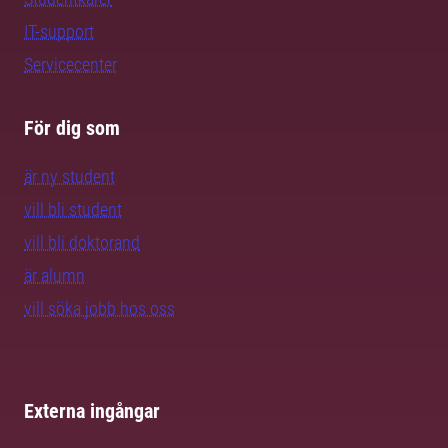
IT-support
Servicecenter
För dig som
är ny student
vill bli student
vill bli doktorand
är alumn
vill söka jobb hos oss
Externa ingångar