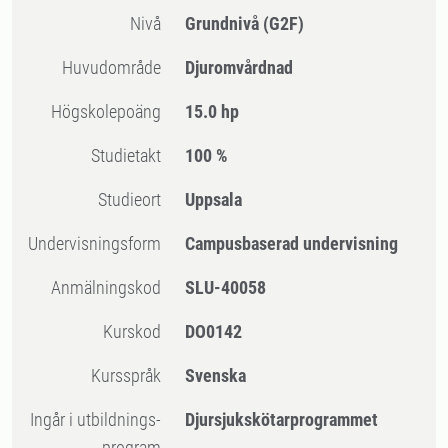
Nivå
Grundnivå
(G2F)
Huvudområde
Djuromvårdnad
högskolepoäng
15.0 hp
Studietakt
100 %
Studieort
Uppsala
Undervisningsform
Campusbaserad undervisning
Anmälningskod
SLU-40058
Kurskod
DO0142
Kursspråk
Svenska
Ingår i utbildnings-
Djursjukskötarprogrammet
program