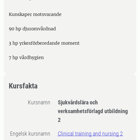
Kunskaper motsvarande
90 hp djuromvårdnad
3 hp yrkesförberedande moment
7 hp vårdhygien
Kursfakta
Kursnamn
Sjukvårdslära och
verksamhetsförlagd utbildning
2
Engelsk kursnamn
Clinical training and nursing 2