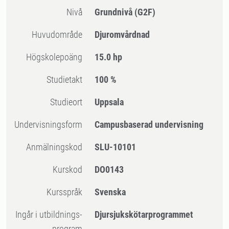
Nivå
Grundnivå
(G2F)
Huvudområde
Djuromvårdnad
högskolepoäng
15.0 hp
Studietakt
100 %
Studieort
Uppsala
Undervisningsform
Campusbaserad undervisning
Anmälningskod
SLU-10101
Kurskod
DO0143
Kursspråk
Svenska
Ingår i utbildnings-
Djursjukskötarprogrammet
program