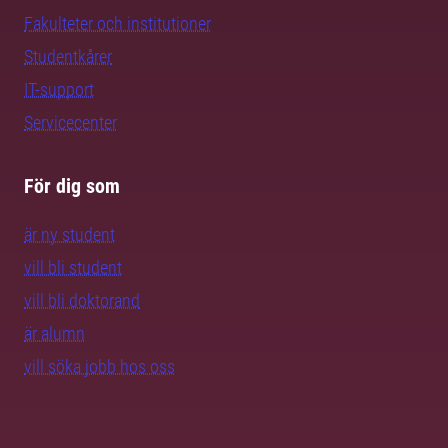
Fakulteter och institutioner
Studentkårer
IT-support
Servicecenter
För dig som
är ny student
vill bli student
vill bli doktorand
är alumn
vill söka jobb hos oss