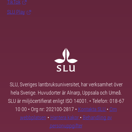
TikTok
SLU Play
SLU, Sveriges lantbruksuniversitet, har verksamhet över
hela Sverige. Huvudorter är Alnarp, Uppsala och Umeå.
SLU är miljöcertifierat enligt ISO 14001. • Telefon: 018-67
10 00 • Org nr: 202100-2817 •
Kontakta SLU
•
Om
webbplatsen
•
Hantera kakor
•
Behandling av
personuppgifter