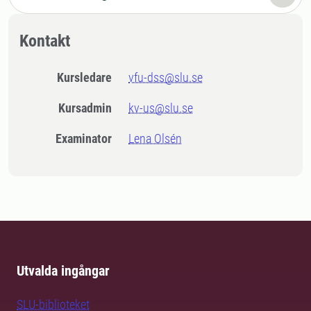
Kontakt
Kursledare
vfu-dss@slu.se
Kursadmin
kv-us@slu.se
Examinator
Lena Olsén
Utvalda ingångar
SLU-biblioteket