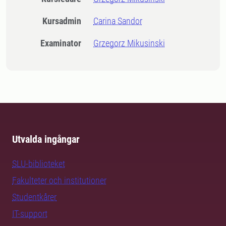
Kursadmin
Carina Sandor
Examinator
Grzegorz Mikusinski
Utvalda ingångar
SLU-biblioteket
Fakulteter och institutioner
Studentkårer
IT-support