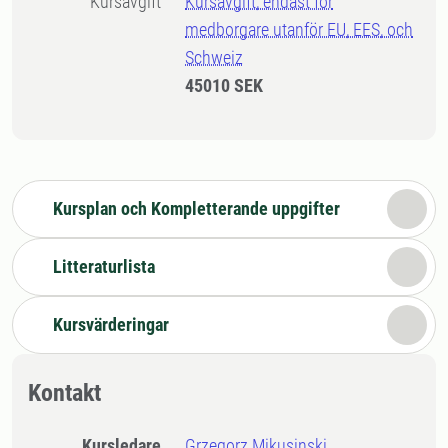
Kursavgift
Kursavgift, endast för
medborgare utanför EU, EES, och
Schweiz
45010 SEK
Kursplan och Kompletterande uppgifter
Litteraturlista
Kursvärderingar
Kontakt
Kursledare
Grzegorz Mikusinski