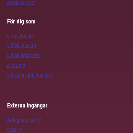
Servicecenter
För dig som
är ny student
vill bli student
vill bli doktorand
är alumn
vill söka jobb hos oss
Externa ingångar
Antagning.se
CSN