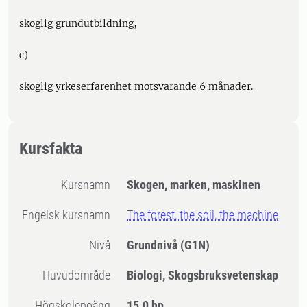
skoglig grundutbildning,
c)
skoglig yrkeserfarenhet motsvarande 6 månader.
Kursfakta
Kursnamn
Skogen, marken, maskinen
Engelsk kursnamn
The forest, the soil, the machine
Nivå
Grundnivå
(G1N)
Huvudområde
Biologi, Skogsbruksvetenskap
högskolepoäng
15.0 hp