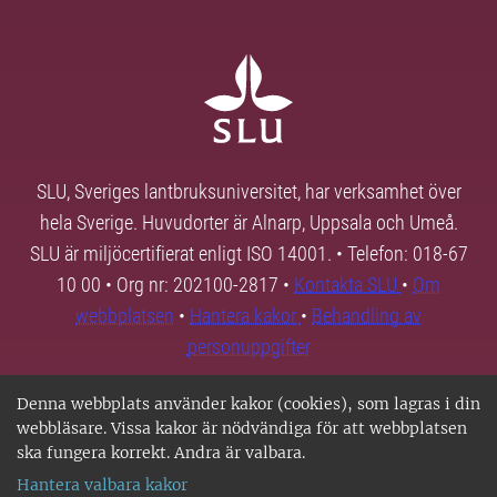
SLU, Sveriges lantbruksuniversitet, har verksamhet över
hela Sverige. Huvudorter är Alnarp, Uppsala och Umeå.
SLU är miljöcertifierat enligt ISO 14001. • Telefon: 018-67
10 00 • Org nr: 202100-2817 •
Kontakta SLU
•
Om
webbplatsen
•
Hantera kakor
•
Behandling av
personuppgifter
Denna webbplats använder kakor (cookies), som lagras i din
webbläsare. Vissa kakor är nödvändiga för att webbplatsen
ska fungera korrekt. Andra är valbara.
Hantera valbara kakor