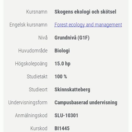
Kursnamn
Skogens ekologi och skötsel
Engelsk kursnamn
Forest ecology and management
Nivå
Grundnivå
(G1F)
Huvudområde
Biologi
högskolepoäng
15.0 hp
Studietakt
100 %
Studieort
Skinnskatteberg
Undervisningsform
Campusbaserad undervisning
Anmälningskod
SLU-10301
Kurskod
BI1445