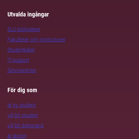
Utvalda ingångar
SLU-biblioteket
Fakulteter och institutioner
Studentkårer
IT-support
Servicecenter
För dig som
är ny student
vill bli student
vill bli doktorand
är alumn