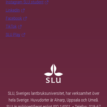
Instagram SLU.student
LinkedIn
Facebook
TikTok
SLU Play
SLU, Sveriges lantbruksuniversitet, har verksamhet över
hela Sverige. Huvudorter är Alnarp, Uppsala och Umeå.
SLU är miljöcertifierat enligt ISO 14001. • Telefon: 018-67