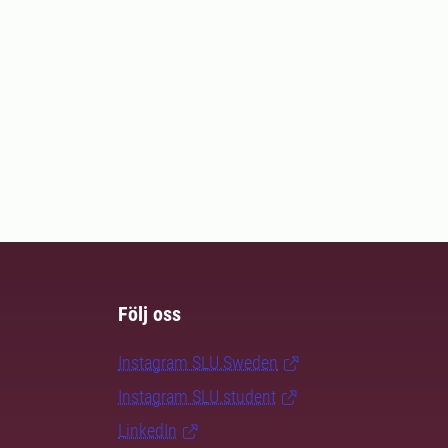
Följ oss
Instagram SLU.Sweden
Instagram SLU.student
LinkedIn