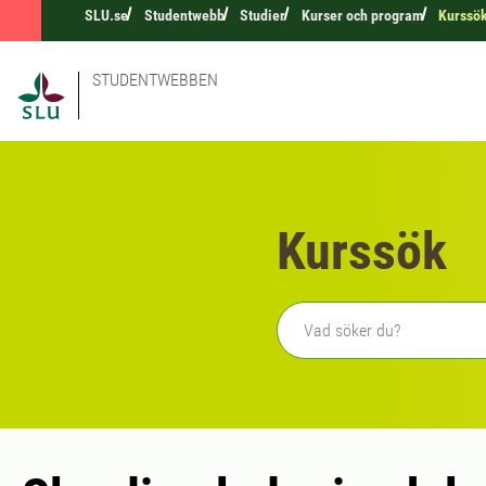
SLU.se
Studentwebb
Studier
Kurser och program
Kurssö
STUDENTWEBBEN
Kurssök
Fritext sökning