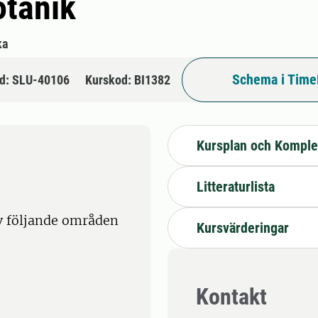
otanik
ka
Schema i Time
d: SLU-40106
Kurskod: BI1382
Kursplan och Komple
Litteraturlista
v följande områden
Kursvärderingar
Kontakt