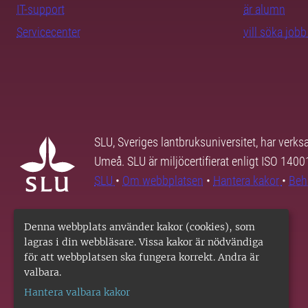
IT-support
är alumn
Servicecenter
vill söka job
SLU, Sveriges lantbruksuniversitet, har verk
Umeå. SLU är miljöcertifierat enligt ISO 140
SLU
•
Om webbplatsen
•
Hantera kakor
•
Beh
Denna webbplats använder kakor (cookies), som
lagras i din webbläsare. Vissa kakor är nödvändiga
för att webbplatsen ska fungera korrekt. Andra är
valbara.
Hantera valbara kakor