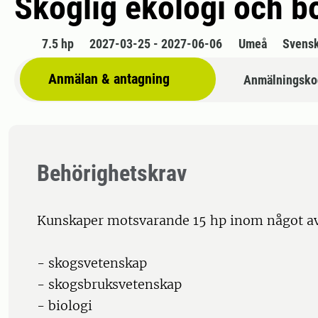
Skoglig ekologi och b
7.5 hp
2027-03-25 - 2027-06-06
Umeå
Svens
Anmälan & antagning
Anmälningsko
Behörighetskrav
Kunskaper motsvarande 15 hp inom något a
- skogsvetenskap
- skogsbruksvetenskap
- biologi