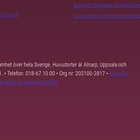
Sveriges förenade studentkåre
b hos oss
Universitets- och högskoleråd
samhet över hela Sverige. Huvudorter är Alnarp, Uppsala och
01. • Telefon: 018-67 10 00 • Org nr: 202100-2817 •
Kontakta
andling av personuppgifter