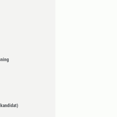
sning
kandidat)