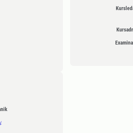
Kursle
Kursad
Examina
anik
y