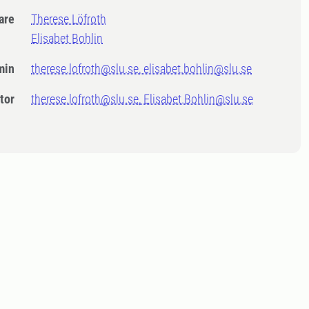
dare
Therese Löfroth
Elisabet Bohlin
min
therese.lofroth@slu.se, elisabet.bohlin@slu.se
tor
therese.lofroth@slu.se, Elisabet.Bohlin@slu.se