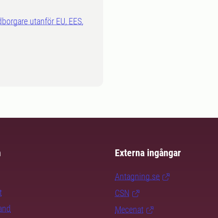
dborgare utanför EU, EES,
m
Externa ingångar
Antagning.se
t
CSN
rand
Mecenat