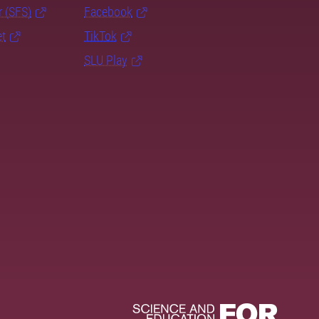
r (SFS)
Facebook
et
TikTok
SLU Play