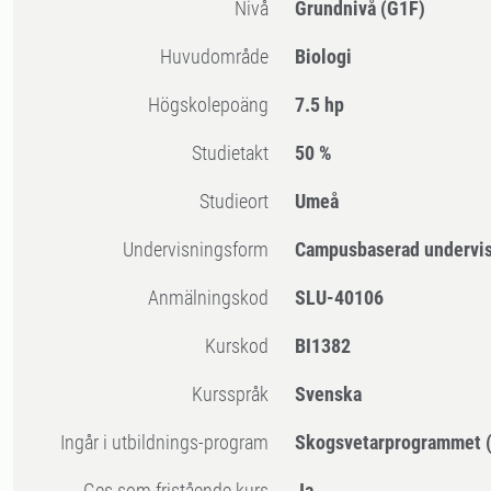
Nivå
Grundnivå
(G1F)
Huvudområde
Biologi
högskolepoäng
7.5 hp
Studietakt
50 %
Studieort
Umeå
Undervisningsform
Campusbaserad undervi
Anmälningskod
SLU-40106
Kurskod
BI1382
Kursspråk
Svenska
Ingår i utbildnings-program
Skogsvetarprogrammet (
Ges som fristående kurs
Ja