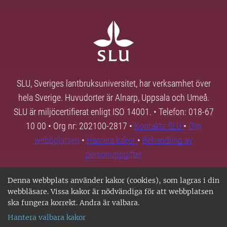
SLU, Sveriges lantbruksuniversitet, har verksamhet över
hela Sverige. Huvudorter är Alnarp, Uppsala och Umeå.
SLU är miljöcertifierat enligt ISO 14001. • Telefon: 018-67
10 00 • Org nr: 202100-2817 •
Kontakta SLU
•
Om
webbplatsen
•
Hantera kakor
•
Behandling av
personuppgifter
Denna webbplats använder kakor (cookies), som lagras i din
webbläsare. Vissa kakor är nödvändiga för att webbplatsen
ska fungera korrekt. Andra är valbara.
Hantera valbara kakor