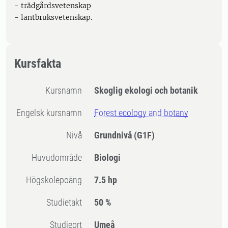
- trädgårdsvetenskap
- lantbruksvetenskap.
Kursfakta
Kursnamn
Skoglig ekologi och botanik
Engelsk kursnamn
Forest ecology and botany
Nivå
Grundnivå
(G1F)
Huvudområde
Biologi
högskolepoäng
7.5 hp
Studietakt
50 %
Studieort
Umeå