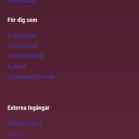
Servicecenter
För dig som
är ny student
vill bli student
vill bli doktorand
är alumn
vill söka jobb hos oss
Externa ingångar
Antagning.se
CSN