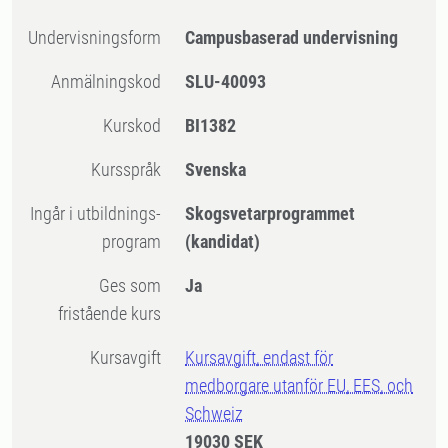
Undervisningsform
Campusbaserad undervisning
Anmälningskod
SLU-40093
Kurskod
BI1382
Kursspråk
Svenska
Ingår i utbildnings-
Skogsvetarprogrammet
program
(kandidat)
Ges som
Ja
fristående kurs
Kursavgift
Kursavgift, endast för
medborgare utanför EU, EES, och
Schweiz
19030 SEK