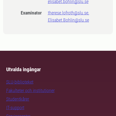
elisabet.bohlin@slu.se
Examinator
therese.lofroth@slu.se,
Elisabet.Bohlin@slu.se
Utvalda ingångar
SLU-biblioteket
Fakulteter och institutioner
Studentkårer
IT-support