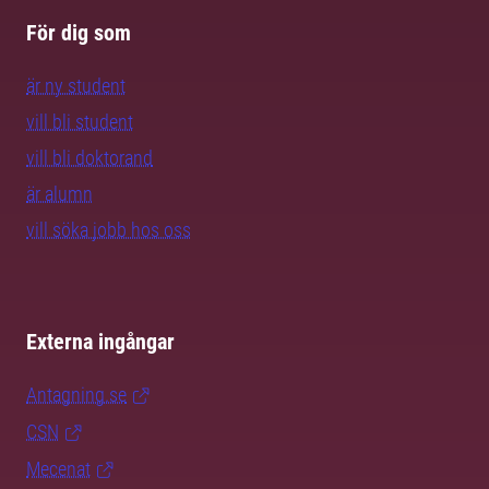
För dig som
är ny student
vill bli student
vill bli doktorand
är alumn
vill söka jobb hos oss
Externa ingångar
Antagning.se
CSN
Mecenat