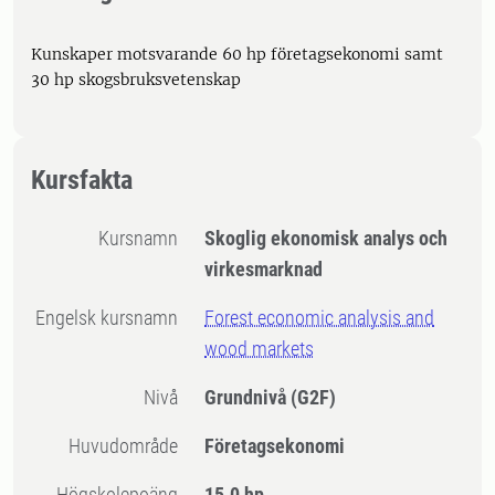
Kunskaper motsvarande 60 hp företagsekonomi samt
30 hp skogsbruksvetenskap
Kursfakta
Kursnamn
Skoglig ekonomisk analys och
virkesmarknad
Engelsk kursnamn
Forest economic analysis and
wood markets
Nivå
Grundnivå
(G2F)
Huvudområde
Företagsekonomi
högskolepoäng
15.0 hp