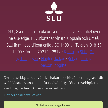
SLU, Sveriges lantbruksuniversitet, har verksamhet över
hela Sverige. Huvudorter är Alnarp, Uppsala och Umeå.
SLU är miljöcertifierat enligt ISO 14001. • Telefon: 018-67
10 00 • Org nr: 202100-2817 •
Kontakta SLU
•
Om
webbplatsen
•
Hantera kakor
•
Behandling av
personuppgifter
Denna webbplats använder kakor (cookies), som lagras i din
webbläsare. Vissa kakor är nödvändiga för att webbplatsen
ska fungera korrekt. Andra är valbara.
Hantera valbara kakor
Tillåt nödvändiga kakor