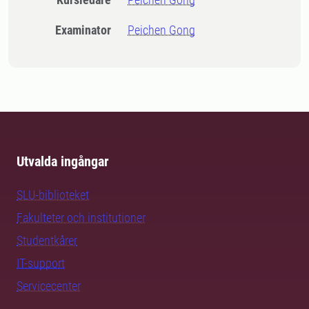
Examinator
Peichen Gong
Utvalda ingångar
SLU-biblioteket
Fakulteter och institutioner
Studentkårer
IT-support
Servicecenter