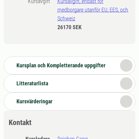
Kursavgift
Kursavgift, endast för
medborgare utanför EU, EES, och
Schweiz
26170 SEK
Kursplan och Kompletterande uppgifter
Litteraturlista
Kursvärderingar
Kontakt
Kursledare
Peichen Gong