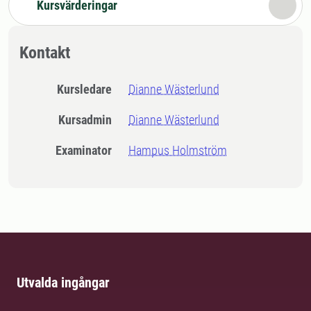
Kursvärderingar
Kontakt
Kursledare
Dianne Wästerlund
Kursadmin
Dianne Wästerlund
Examinator
Hampus Holmström
Utvalda ingångar