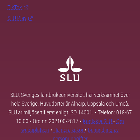
TikTok
SLU Play
SLU, Sveriges lantbruksuniversitet, har verksamhet över
hela Sverige. Huvudorter är Alnarp, Uppsala och Umeå.
SLU är miljöcertifierat enligt ISO 14001. • Telefon: 018-67
10 00 • Org nr: 202100-2817 •
Kontakta SLU
•
Om
webbplatsen
•
Hantera kakor
•
Behandling av
personuppgifter