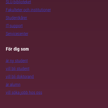
SLU-biblioteket
Fakulteter och institutioner
Studentkårer
IT-support
Servicecenter
För dig som
är ny student
vill bli student
vill bli doktorand
är alumn
vill söka jobb hos oss