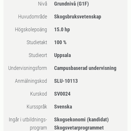
Nivå
Grundnivå
(G1F)
Huvudområde
Skogsbruksvetenskap
högskolepoäng
15.0 hp
Studietakt
100 %
Studieort
Uppsala
Undervisningsform
Campusbaserad undervisning
Anmälningskod
SLU-10113
Kurskod
SV0024
Kursspråk
Svenska
Ingår i utbildnings-
Skogsekonomi (kandidat)
program
Skogsvetarprogrammet