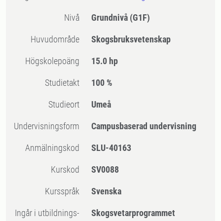
Nivå
Grundnivå
(G1F)
Huvudområde
Skogsbruksvetenskap
högskolepoäng
15.0 hp
Studietakt
100 %
Studieort
Umeå
Undervisningsform
Campusbaserad undervisning
Anmälningskod
SLU-40163
Kurskod
SV0088
Kursspråk
Svenska
Ingår i utbildnings-
Skogsvetarprogrammet